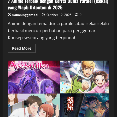
7 Anime Terbaik dengan Cerita Dunia Paralel (Isekai)
yang Wajib Ditonton di 2025
muncunggembel
Oktober 12, 2025
0
Anime dengan tema dunia paralel atau isekai selalu
berhasil mencuri perhatian para penggemar.
Konsep seseorang yang berpindah...
Read
Read More
more
about
7
Anime
Terbaik
dengan
Cerita
Dunia
Paralel
(Isekai)
yang
Wajib
Ditonton
di
2025