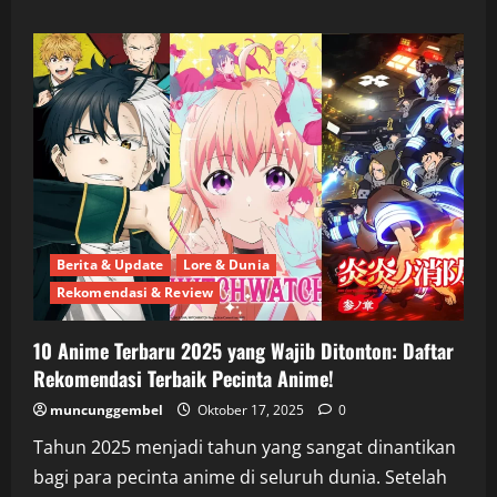
about
10
Anime
Terbaik
Musim
Fall
2025
yang
Wajib
Kamu
Tonton!
Berita & Update
Lore & Dunia
Rekomendasi & Review
10 Anime Terbaru 2025 yang Wajib Ditonton: Daftar
Rekomendasi Terbaik Pecinta Anime!
muncunggembel
Oktober 17, 2025
0
Tahun 2025 menjadi tahun yang sangat dinantikan
bagi para pecinta anime di seluruh dunia. Setelah