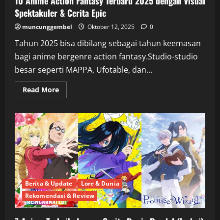
10 Anime Action Fantasy Terbaru 2025 dengan Visual
Spektakuler & Cerita Epic
muncunggembel
Oktober 12, 2025
0
Tahun 2025 bisa dibilang sebagai tahun keemasan
bagi anime bergenre action fantasy.Studio-studio
besar seperti MAPPA, Ufotable, dan...
Read
Read More
more
about
10
Anime
Action
Fantasy
Terbaru
2025
dengan
Visual
Spektakuler
&
Cerita
Berita & Update
Lore & Dunia
Epic
Rekomendasi & Review