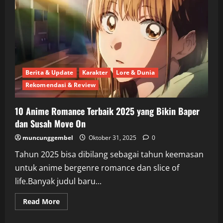
Terbaik
2025
yang
Wajib
Ditonton
Berita & Update
Karakter
Lore & Dunia
Rekomendasi & Review
10 Anime Romance Terbaik 2025 yang Bikin Baper
dan Susah Move On
muncunggembel
Oktober 31, 2025
0
Tahun 2025 bisa dibilang sebagai tahun keemasan
untuk anime bergenre romance dan slice of
life.Banyak judul baru...
Read
Read More
more
about
10