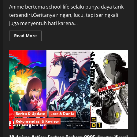
Anime bertema school life selalu punya daya tarik
tersendiri.Ceritanya ringan, lucu, tapi seringkali
juga menyentuh hati karena...
Read
Read More
more
about
10
Anime
School
Life
Terpopuler
dan
Terseru
di
2025
yang
Bikin
Nostalgia
Masa
Sekolah
Berita & Update
Lore & Dunia
Rekomendasi & Review