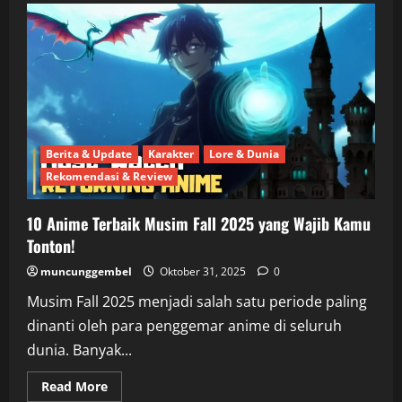
Anime
Romance
Terbaik
2025
yang
Bikin
Baper
dan
Susah
Move
On
Berita & Update
Karakter
Lore & Dunia
Rekomendasi & Review
10 Anime Terbaik Musim Fall 2025 yang Wajib Kamu
Tonton!
muncunggembel
Oktober 31, 2025
0
Musim Fall 2025 menjadi salah satu periode paling
dinanti oleh para penggemar anime di seluruh
dunia. Banyak...
Read
Read More
more