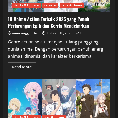
Berita & Update
Karakter
Lore & Dunia
10 Anime Action Terbaik 2025 yang Penuh
Pertarungan Epik dan Cerita Mendebarkan
muncunggembel
Oktober 10, 2025
0
Genre action selalu menjadi tulang punggung
dunia anime. Dengan pertarungan penuh energi,
animasi dinamis, dan karakter berkarisma,...
Read
Read More
more
about
10
Anime
Action
Terbaik
2025
yang
Penuh
Pertarungan
Epik
dan
Cerita
Berita & Update
Lore & Dunia