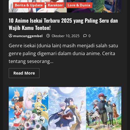
Berita & Update
Karakter
Lore & Dunia
10 Anime Isekai Terbaru 2025 yang Paling Seru dan
Wajib Kamu Tonton!
muncunggembel
Oktober 10, 2025
0
Genre isekai (dunia lain) masih menjadi salah satu
genre paling digemari dalam dunia anime. Cerita
tentang seseorang...
Read
Read More
more
about
10
Anime
Isekai
Terbaru
2025
yang
Paling
Seru
dan
Wajib
Kamu
Tonton!