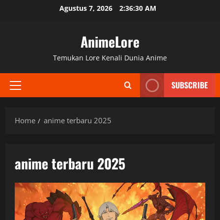
Skip
Agustus 7, 2026
2:36:31 AM
to
content
AnimeLore
Temukan Lore Kenali Dunia Anime
SUBSCRIBE
Primary
Menu
Home
anime terbaru 2025
anime terbaru 2025