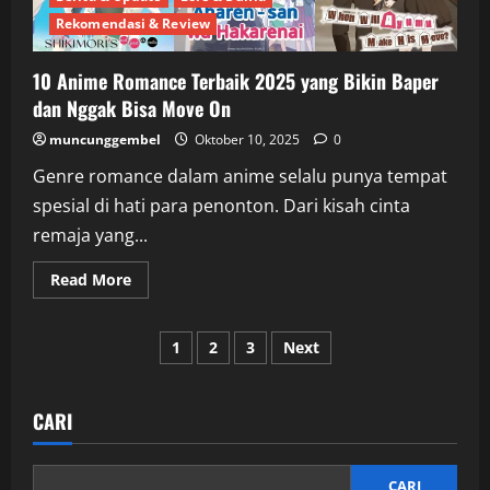
Mendebarkan
Rekomendasi & Review
10 Anime Romance Terbaik 2025 yang Bikin Baper
dan Nggak Bisa Move On
muncunggembel
Oktober 10, 2025
0
Genre romance dalam anime selalu punya tempat
spesial di hati para penonton. Dari kisah cinta
remaja yang...
Read
Read More
more
about
10
Paginasi
Anime
1
2
3
Next
Romance
Terbaik
pos
2025
yang
Bikin
CARI
Baper
dan
Nggak
Bisa
CARI