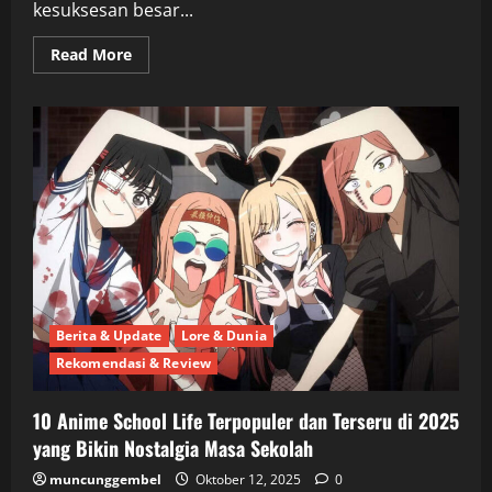
kesuksesan besar...
Read
Read More
more
about
10
Anime
Terbaru
2025
yang
Wajib
Ditonton:
Daftar
Rekomendasi
Terbaik
Pecinta
Anime!
Berita & Update
Lore & Dunia
Rekomendasi & Review
10 Anime School Life Terpopuler dan Terseru di 2025
yang Bikin Nostalgia Masa Sekolah
muncunggembel
Oktober 12, 2025
0