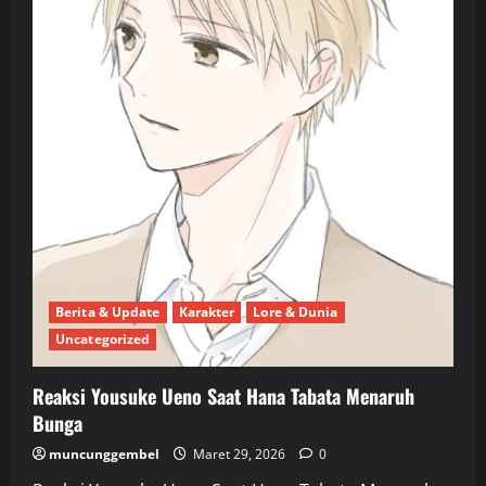
Berita & Update
Karakter
Lore & Dunia
Uncategorized
Reaksi Yousuke Ueno Saat Hana Tabata Menaruh
Bunga
muncunggembel
Maret 29, 2026
0