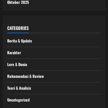
Oktober 2025
CATEGORIES
Berita & Update
Karakter
Lore & Dunia
Rekomendasi & Review
Teori & Analisis
Uncategorized