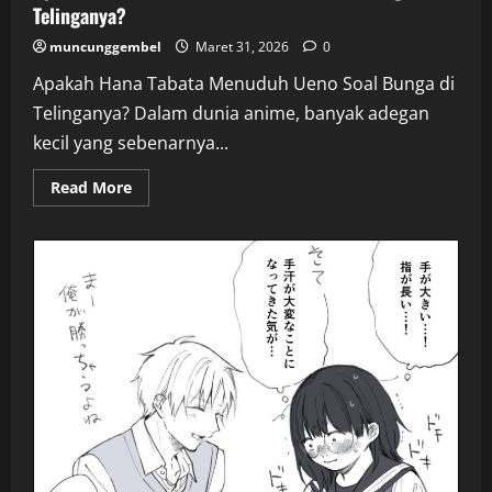
Telinganya?
muncunggembel
Maret 31, 2026
0
Apakah Hana Tabata Menuduh Ueno Soal Bunga di
Telinganya? Dalam dunia anime, banyak adegan
kecil yang sebenarnya...
Read
Read More
more
about
Apakah
Hana
Tabata
Menuduh
Ueno
Soal
Bunga
di
Telinganya?