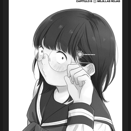
Hana
Tabata
Saat
Dilihat
Ueno?