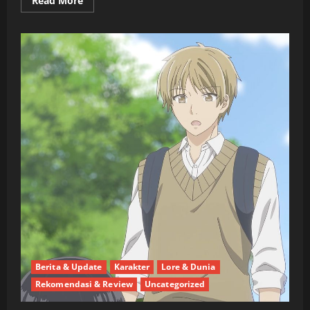
Read More
more
about
Apa
yang
Ditakutkan
Hana
Tabata
Saat
Ueno
Melihatnya?
Berita & Update
Karakter
Lore & Dunia
Rekomendasi & Review
Uncategorized