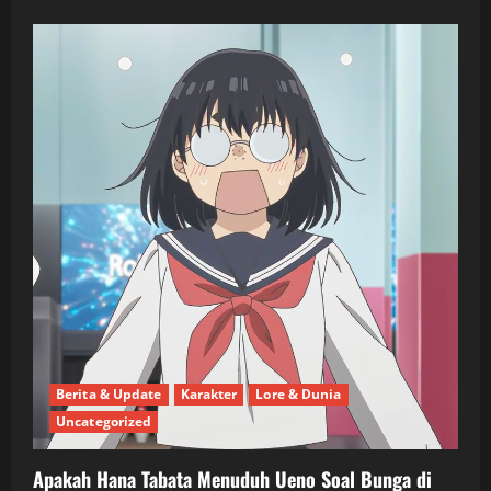
about
Apakah
Ueno
Jijik
Melihat
Hana
Menaruh
Bunga
di
Telinganya?
Berita & Update
Karakter
Lore & Dunia
Uncategorized
Apakah Hana Tabata Menuduh Ueno Soal Bunga di