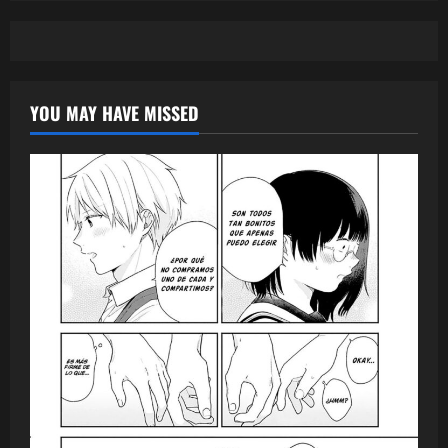
YOU MAY HAVE MISSED