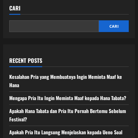
pos
Menaruh
Bunga
CARI
di
Telinganya?
CARI
RECENT POSTS
Kesalahan Pria yang Membuatnya Ingin Meminta Maaf ke
Hana
Mengapa Pria Itu Ingin Meminta Maaf kepada Hana Tabata?
Apakah Hana Tabata dan Pria Itu Pernah Bertemu Sebelum
Festival?
Apakah Pria Itu Langsung Menjelaskan kepada Ueno Soal