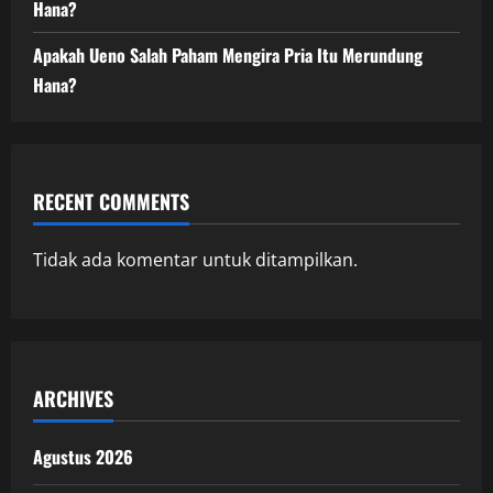
Hana?
Apakah Ueno Salah Paham Mengira Pria Itu Merundung
Hana?
RECENT COMMENTS
Tidak ada komentar untuk ditampilkan.
ARCHIVES
Agustus 2026