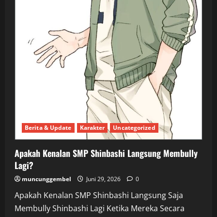
Berita & Update
Karakter
Uncategorized
Apakah Kenalan SMP Shinbashi Langsung Membully
Lagi?
muncunggembel
Juni 29, 2026
0
Apakah Kenalan SMP Shinbashi Langsung Saja
Membully Shinbashi Lagi Ketika Mereka Secara