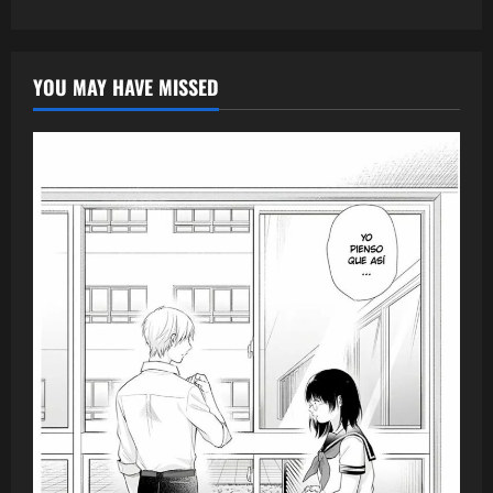
YOU MAY HAVE MISSED