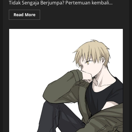
Tidak Sengaja Berjumpa? Pertemuan kembali...
Read
Read More
more
about
Apakah
Kenalan
SMP
Shinbashi
Langsung
Membully
Lagi?