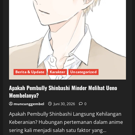
Berita & Update
Karakter
Uncategorized
Apakah Pembully Shinbashi Minder Melihat Ueno
Membelanya?
muncunggembel
Juni 30, 2026
0
Apakah Pembully Shinbashi Langsung Kehilangan
Keberanian? Hubungan pertemanan dalam anime
sering kali menjadi salah satu faktor yang...