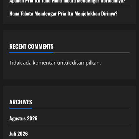
Apakah Pria Itu Tahu Hana Tabata Mendengar Obrolannya?
Hana Tabata Mendengar Pria Itu Menjelekkan Dirinya?
RECENT COMMENTS
Tidak ada komentar untuk ditampilkan.
ARCHIVES
Agustus 2026
Juli 2026