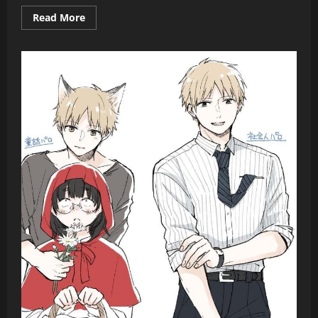
Read
Read More
more
about
Apakah
Pembully
Shinbashi
Minder
Melihat
Ueno
Membelanya?