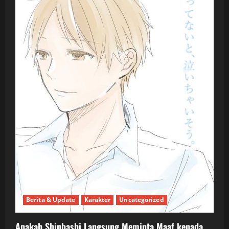
Berita & Update
Karakter
Uncategorized
Apakah Shinbashi Langsung Meminta Maaf kepada