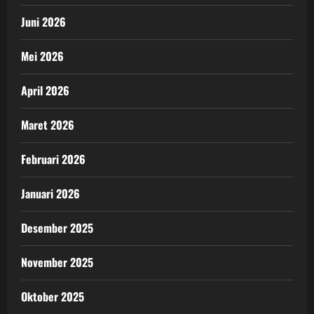
Juni 2026
Mei 2026
April 2026
Maret 2026
Februari 2026
Januari 2026
Desember 2025
November 2025
Oktober 2025