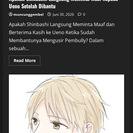
Ueno Setelah Dibantu
muncunggembel
Juni 30, 2026
0
Apakah Shinbashi Langsung Meminta Maaf dan
Berterima Kasih ke Ueno Ketika Sudah
Membantunya Mengusir Pembully? Dalam
sebuah...
Read
Read More
more
about
Apakah
Shinbashi
Langsung
Meminta
Maaf
kepada
Ueno
Setelah
Dibantu