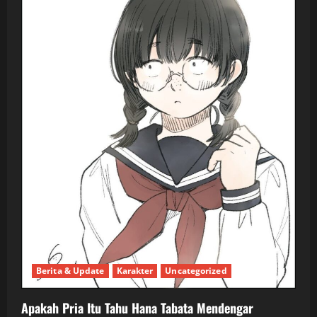
Berita & Update
Karakter
Uncategorized
Apakah Pria Itu Tahu Hana Tabata Mendengar