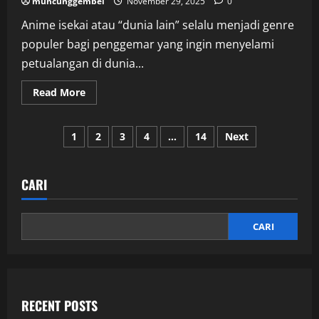
muncunggembel
November 29, 2025
0
Anime isekai atau “dunia lain” selalu menjadi genre
populer bagi penggemar yang ingin menyelami
petualangan di dunia...
Read
Read More
more
about
5
Paginasi
Anime
1
2
3
4
…
14
Next
Isekai
Terbaik
pos
2025
yang
Wajib
CARI
Ditonton
CARI
RECENT POSTS