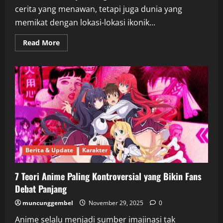
cerita yang menawan, tetapi juga dunia yang
memikat dengan lokasi-lokasi ikonik...
Read
Read More
more
about
10
Lokasi
Anime
Paling
Ikonik
yang
Wajib
Dikunjungi
Fans
Berita & Update
Karakter
7 Teori Anime Paling Kontroversial yang Bikin Fans
Debat Panjang
muncunggembel
November 29, 2025
0
Anime selalu menjadi sumber imajinasi tak