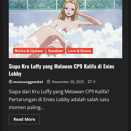
Luffy
yang
Melawan
CP9
Fukuro
di
Enies
Lobby
Berita & Update
Karakter
Lore & Dunia
Siapa Kru Luffy yang Melawan CP9 Kalifa di Enies
Lobby
muncunggembel
November 30, 2025
0
Siapa dari Kru Luffy yang Melawan CP9 Kalifa?
Pertarungan di Enies Lobby adalah salah satu
momen paling...
Read
Read More
more
about