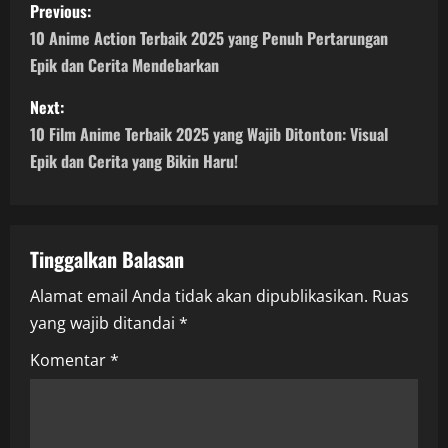
P
Previous:
o
10 Anime Action Terbaik 2025 yang Penuh Pertarungan
Epik dan Cerita Mendebarkan
s
Next:
t
10 Film Anime Terbaik 2025 yang Wajib Ditonton: Visual
n
Epik dan Cerita yang Bikin Haru!
a
v
Tinggalkan Balasan
i
Alamat email Anda tidak akan dipublikasikan.
Ruas
yang wajib ditandai
*
g
Komentar
*
a
t