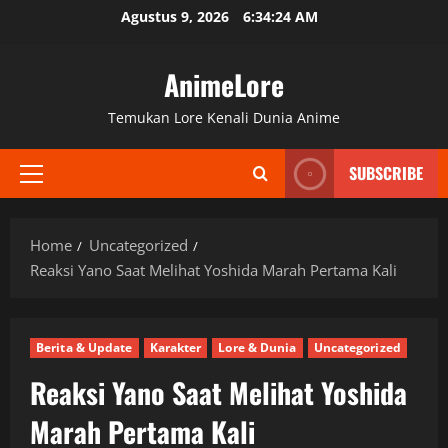
Skip
Agustus 9, 2026
6:34:25 AM
to
content
AnimeLore
Temukan Lore Kenali Dunia Anime
SUBSCRIBE
Primary
Menu
Home
Uncategorized
Reaksi Yano Saat Melihat Yoshida Marah Pertama Kali
Berita & Update
Karakter
Lore & Dunia
Uncategorized
Reaksi Yano Saat Melihat Yoshida
Marah Pertama Kali