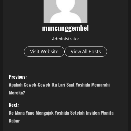
muncunggembel
Administrator
Visit Website
View All Posts
P
Previous:
o
Apakah Cewek-Cewek Itu Lari Saat Yoshida Memarahi
Mereka?
s
Next:
t
Ke Mana Yano Mengajak Yoshida Setelah Insiden Wanita
n
Kabur