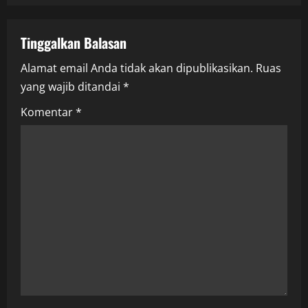
a
v
Tinggalkan Balasan
i
Alamat email Anda tidak akan dipublikasikan.
Ruas
yang wajib ditandai
*
g
Komentar
*
a
t
i
o
n