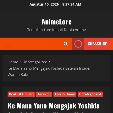
Skip
Agustus 10, 2026
8:37:35 AM
to
content
AnimeLore
Temukan Lore Kenali Dunia Anime
SUBSCRIBE
Primary
Menu
Home
Uncategorized
Ke Mana Yano Mengajak Yoshida Setelah Insiden
Wanita Kabur
Berita & Update
Karakter
Lore & Dunia
Uncategorized
Ke Mana Yano Mengajak Yoshida