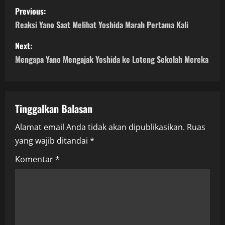
P
Previous:
o
Reaksi Yano Saat Melihat Yoshida Marah Pertama Kali
s
Next:
Mengapa Yano Mengajak Yoshida ke Loteng Sekolah Mereka
t
n
a
Tinggalkan Balasan
Alamat email Anda tidak akan dipublikasikan.
Ruas
v
yang wajib ditandai
*
i
Komentar
*
g
a
t