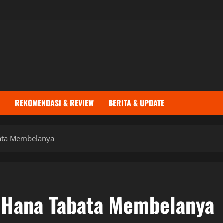
REKOMENDASI & REVIEW
BERITA & UPDATE
bata Membelanya
t Hana Tabata Membelanya