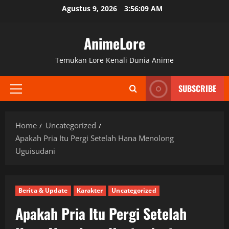
Skip
Agustus 9, 2026
3:56:10 AM
to
content
AnimeLore
Temukan Lore Kenali Dunia Anime
SUBSCRIBE
Primary
Menu
Home
Uncategorized
Apakah Pria Itu Pergi Setelah Hana Menolong
Uguisudani
Berita & Update
Karakter
Uncategorized
Apakah Pria Itu Pergi Setelah