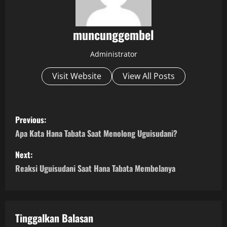
muncunggembel
Administrator
Visit Website
View All Posts
P
Previous:
o
Apa Kata Hana Tabata Saat Menolong Uguisudani?
s
Next:
Reaksi Uguisudani Saat Hana Tabata Membelanya
t
n
a
Tinggalkan Balasan