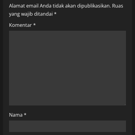
Alamat email Anda tidak akan dipublikasikan.
Ruas
v
yang wajib ditandai
*
i
Komentar
*
g
a
t
i
o
n
Nama
*