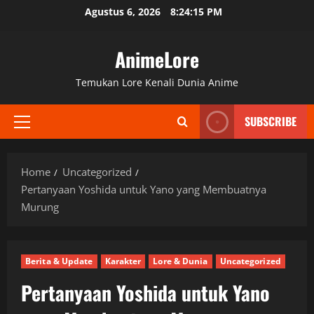
Skip
Agustus 6, 2026
8:24:16 PM
to
content
AnimeLore
Temukan Lore Kenali Dunia Anime
SUBSCRIBE
Primary
Menu
Home
Uncategorized
Pertanyaan Yoshida untuk Yano yang Membuatnya
Murung
Berita & Update
Karakter
Lore & Dunia
Uncategorized
Pertanyaan Yoshida untuk Yano