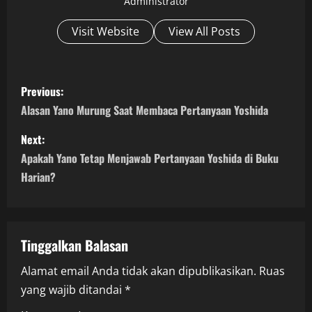
Administrator
Visit Website
View All Posts
P
Previous:
o
Alasan Yano Murung Saat Membaca Pertanyaan Yoshida
s
Next:
Apakah Yano Tetap Menjawab Pertanyaan Yoshida di Buku
t
Harian?
n
a
Tinggalkan Balasan
v
Alamat email Anda tidak akan dipublikasikan.
Ruas
i
yang wajib ditandai
*