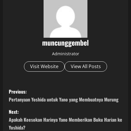
muncunggembel
Administrator
Visit Website
View All Posts
P
Previous:
o
Pertanyaan Yoshida untuk Yano yang Membuatnya Murung
s
Next:
Apakah Keesokan Harinya Yano Memberikan Buku Harian ke
t
Yoshida?