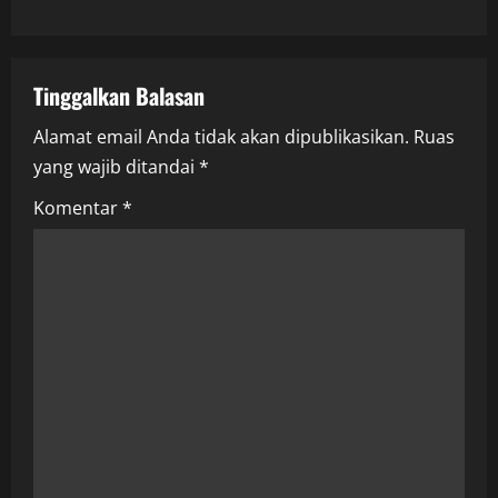
n
a
Tinggalkan Balasan
v
Alamat email Anda tidak akan dipublikasikan.
Ruas
i
yang wajib ditandai
*
g
Komentar
*
a
t
i
o
n