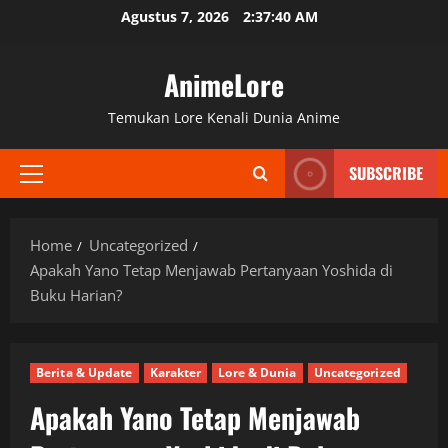
Skip
Agustus 7, 2026
2:37:41 AM
to
content
AnimeLore
Temukan Lore Kenali Dunia Anime
SUBSCRIBE
Primary
Menu
Home
Uncategorized
Apakah Yano Tetap Menjawab Pertanyaan Yoshida di
Buku Harian?
Berita & Update
Karakter
Lore & Dunia
Uncategorized
Apakah Yano Tetap Menjawab