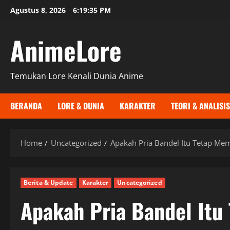
Skip
Agustus 8, 2026
6:19:36 PM
to
content
AnimeLore
Temukan Lore Kenali Dunia Anime
BERANDA
LORE & DUNIA
KARAKTER
TEORI & ANALISIS
Home
Uncategorized
Apakah Pria Bandel Itu Tetap Me
Berita & Update
Karakter
Uncategorized
Apakah Pria Bandel Itu