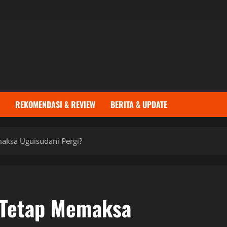
REKOMENDASI & REVIEW
BERITA & UPDATE
maksa Uguisudani Pergi?
 Tetap Memaksa