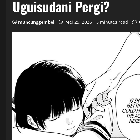
Uguisudani Pergi?
muncunggembel
Mei 25, 2026
5 minutes read