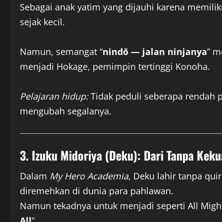
Sebagai anak yatim yang dijauhi karena memilik
sejak kecil.
Namun, semangat “
nindō — jalan ninjanya
” m
menjadi Hokage, pemimpin tertinggi Konoha.
Pelajaran hidup:
Tidak peduli seberapa rendah po
mengubah segalanya.
3. Izuku Midoriya (Deku): Dari Tanpa Kek
Dalam
My Hero Academia
, Deku lahir tanpa qu
diremehkan di dunia para pahlawan.
Namun tekadnya untuk menjadi seperti All Mig
All
”.