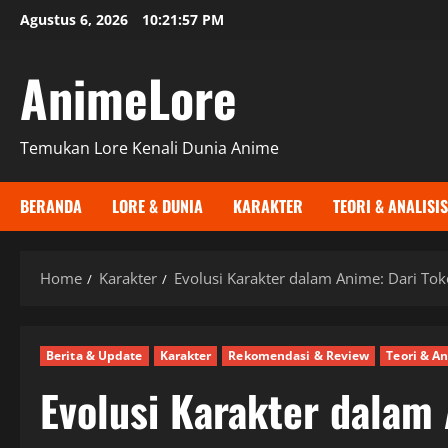
Skip
Agustus 6, 2026
10:21:58 PM
to
content
AnimeLore
Temukan Lore Kenali Dunia Anime
BERANDA
LORE & DUNIA
KARAKTER
TEORI & ANALISIS
Home
Karakter
Evolusi Karakter dalam Anime: Dari T
Berita & Update
Karakter
Rekomendasi & Review
Teori & An
Evolusi Karakter dalam