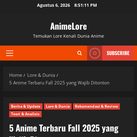
Skip
Agustus 6, 2026
8:51:13 PM
to
content
AnimeLore
Temukan Lore Kenali Dunia Anime
SUBSCRIBE
Primary
Menu
Home
Lore & Dunia
5 Anime Terbaru Fall 2025 yang Wajib Ditonton
Berita & Update
Lore & Dunia
Rekomendasi & Review
Teori & Analisis
5 Anime Terbaru Fall 2025 yang