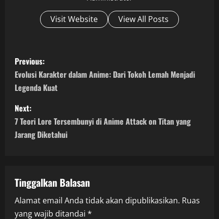
Visit Website
View All Posts
P
Previous:
o
Evolusi Karakter dalam Anime: Dari Tokoh Lemah Menjadi
Legenda Kuat
s
Next:
t
7 Teori Lore Tersembunyi di Anime Attack on Titan yang
n
Jarang Diketahui
a
v
Tinggalkan Balasan
i
Alamat email Anda tidak akan dipublikasikan.
Ruas
yang wajib ditandai
*