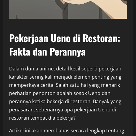
Pekerjaan Ueno di Restoran:
Fakta dan Perannya
Dalam dunia anime, detail kecil seperti pekerjaan
karakter sering kali menjadi elemen penting yang
memperkaya cerita. Salah satu hal yang menarik
perhatian penonton adalah sosok Ueno dan
perannya ketika bekerja di restoran. Banyak yang
penasaran, sebenarnya apa pekerjaan Ueno di
restoran tempat dia bekerja?
Artikel ini akan membahas secara lengkap tentang