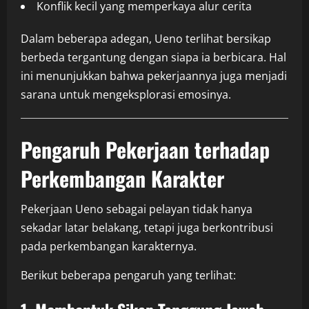
Konflik kecil yang memperkaya alur cerita
Dalam beberapa adegan, Ueno terlihat bersikap
berbeda tergantung dengan siapa ia berbicara. Hal
ini menunjukkan bahwa pekerjaannya juga menjadi
sarana untuk mengeksplorasi emosinya.
Pengaruh Pekerjaan terhadap
Perkembangan Karakter
Pekerjaan Ueno sebagai pelayan tidak hanya
sekadar latar belakang, tetapi juga berkontribusi
pada perkembangan karakternya.
Berikut beberapa pengaruh yang terlihat: