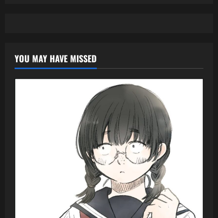
YOU MAY HAVE MISSED