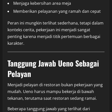
Menjaga kebersihan area meja
Memberikan pelayanan yang ramah dan cepat
Peran ini mungkin terlihat sederhana, tetapi dalam
konteks cerita, pekerjaan ini menjadi sangat
penting karena menjadi titik pertemuan berbagai
karakter.
Tanggung Jawab Ueno Sebagai
Pelayan
Menjadi pelayan di restoran bukan pekerjaan yang
mudah. Ueno harus mampu bekerja di bawah
tekanan, terutama saat restoran sedang ramai.
Beberapa tanggung jawab yang terlihat dari