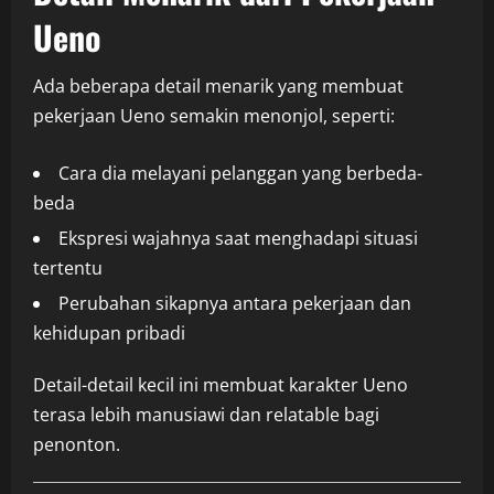
Ueno
Ada beberapa detail menarik yang membuat
pekerjaan Ueno semakin menonjol, seperti:
Cara dia melayani pelanggan yang berbeda-
beda
Ekspresi wajahnya saat menghadapi situasi
tertentu
Perubahan sikapnya antara pekerjaan dan
kehidupan pribadi
Detail-detail kecil ini membuat karakter Ueno
terasa lebih manusiawi dan relatable bagi
penonton.