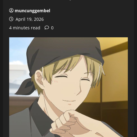
muncunggembel
April 19, 2026
4 minutes read
0