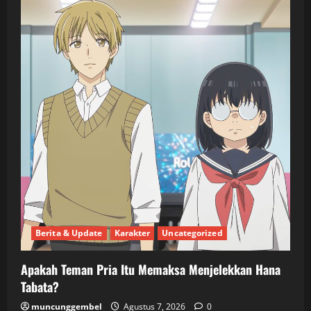
Berita & Update
Karakter
Uncategorized
Apakah Teman Pria Itu Memaksa Menjelekkan Hana
Tabata?
muncunggembel
Agustus 7, 2026
0