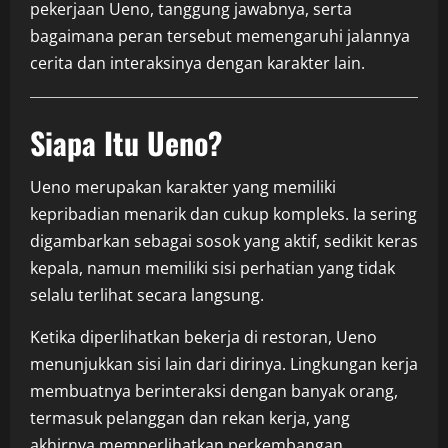
pekerjaan Ueno, tanggung jawabnya, serta
bagaimana peran tersebut memengaruhi jalannya
cerita dan interaksinya dengan karakter lain.
Siapa Itu Ueno?
Ueno merupakan karakter yang memiliki
kepribadian menarik dan cukup kompleks. Ia sering
digambarkan sebagai sosok yang aktif, sedikit keras
kepala, namun memiliki sisi perhatian yang tidak
selalu terlihat secara langsung.
Ketika diperlihatkan bekerja di restoran, Ueno
menunjukkan sisi lain dari dirinya. Lingkungan kerja
membuatnya berinteraksi dengan banyak orang,
termasuk pelanggan dan rekan kerja, yang
akhirnya memperlihatkan perkembangan