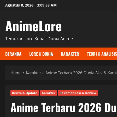
Skip
Agustus 8, 2026
3:09:54 AM
to
content
AnimeLore
Temukan Lore Kenali Dunia Anime
BERANDA
LORE & DUNIA
KARAKTER
TEORI & ANALISIS
Home
Karakter
Anime Terbaru 2026 Dunia Aksi & Karak
Berita & Update
Karakter
Rekomendasi & Review
Anime Terbaru 2026 Dun