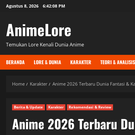
Skip
Agustus 8, 2026
6:42:09 PM
to
content
AnimeLore
Temukan Lore Kenali Dunia Anime
BERANDA
LORE & DUNIA
KARAKTER
TEORI & ANALISIS
Home
Karakter
Anime 2026 Terbaru Dunia Fantasi & 
Berita & Update
Karakter
Rekomendasi & Review
Anime 2026 Terbaru Dun