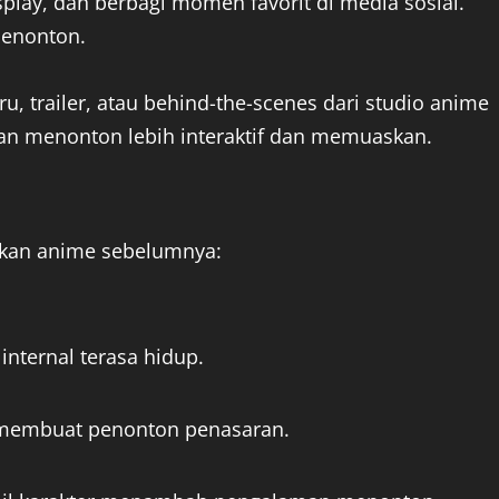
splay, dan berbagi momen favorit di media sosial.
menonton.
u, trailer, atau behind-the-scenes dari studio anime
man menonton lebih interaktif dan memuaskan.
gkan anime sebelumnya:
internal terasa hidup.
i membuat penonton penasaran.