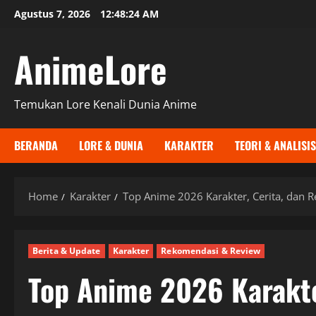
Skip
Agustus 7, 2026
12:48:25 AM
to
content
AnimeLore
Temukan Lore Kenali Dunia Anime
BERANDA
LORE & DUNIA
KARAKTER
TEORI & ANALISIS
Home
Karakter
Top Anime 2026 Karakter, Cerita, dan 
Berita & Update
Karakter
Rekomendasi & Review
Top Anime 2026 Karakte