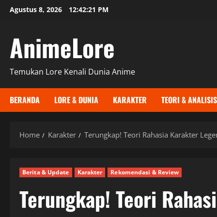
Skip
Agustus 8, 2026
12:42:22 PM
to
content
AnimeLore
Temukan Lore Kenali Dunia Anime
BERANDA
LORE & DUNIA
KARAKTER
TEORI & ANALISIS
Home
Karakter
Terungkap! Teori Rahasia Karakter Leg
Berita & Update
Karakter
Rekomendasi & Review
Terungkap! Teori Rahas