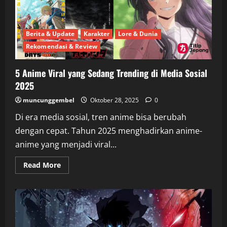
Berita & Update
Karakter
Lore & Dunia
Rekomendasi & Review
5 Anime Viral yang Sedang Trending di Media Sosial
2025
muncunggembel
Oktober 28, 2025
0
Di era media sosial, tren anime bisa berubah
dengan cepat. Tahun 2025 menghadirkan anime-
anime yang menjadi viral...
Read
Read More
more
about
5
Anime
Viral
yang
Sedang
Trending