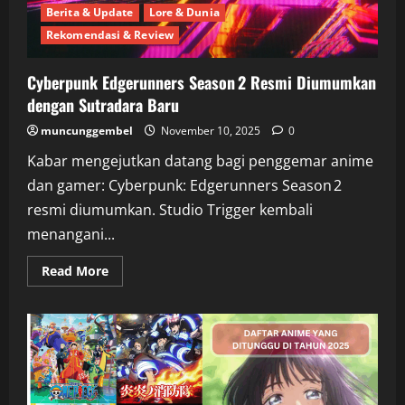
Berita & Update
Lore & Dunia
Rekomendasi & Review
Cyberpunk Edgerunners Season 2 Resmi Diumumkan
dengan Sutradara Baru
muncunggembel
November 10, 2025
0
Kabar mengejutkan datang bagi penggemar anime
dan gamer: Cyberpunk: Edgerunners Season 2
resmi diumumkan. Studio Trigger kembali
menangani...
Read
Read More
more
about
Cyberpunk
Edgerunners
Season 2
Resmi
Diumumkan
dengan
Sutradara
Baru