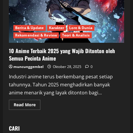
di
Media
Sosial
2025
Berita & Update
Karakter
Lore & Dunia
Rekomendasi & Review
Teori & Analisis
10 Anime Terbaik 2025 yang Wajib Ditonton oleh
Semua Pecinta Anime
muncunggembel
Oktober 28, 2025
0
Industri anime terus berkembang pesat setiap
tahunnya. Tahun 2025 menghadirkan banyak
anime menarik yang layak ditonton bagi...
Read
Read More
more
about
10
Anime
Terbaik
CARI
2025