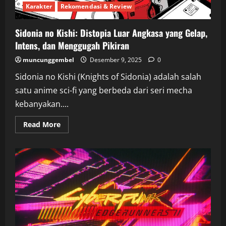
Karakter
Rekomendasi & Review
Sidonia no Kishi: Distopia Luar Angkasa yang Gelap,
Intens, dan Menggugah Pikiran
muncunggembel
Desember 9, 2025
0
Sidonia no Kishi (Knights of Sidonia) adalah salah
satu anime sci-fi yang berbeda dari seri mecha
kebanyakan....
Read
Read More
more
about
Sidonia
no
Kishi:
Distopia
Luar
Angkasa
yang
Gelap,
Intens,
dan
Menggugah
Pikiran