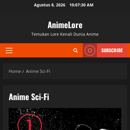
Skip
Agustus 8, 2026
10:07:31 AM
to
content
AnimeLore
Temukan Lore Kenali Dunia Anime
SUBSCRIBE
Primary
Menu
Home
Anime Sci-Fi
Anime Sci-Fi