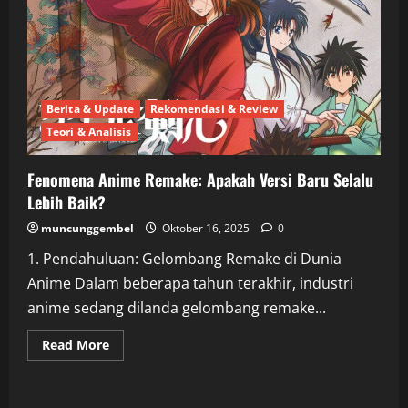
Berita & Update
Rekomendasi & Review
Teori & Analisis
Fenomena Anime Remake: Apakah Versi Baru Selalu
Lebih Baik?
muncunggembel
Oktober 16, 2025
0
1. Pendahuluan: Gelombang Remake di Dunia
Anime Dalam beberapa tahun terakhir, industri
anime sedang dilanda gelombang remake...
Read
Read More
more
about
Fenomena
Anime
Remake: