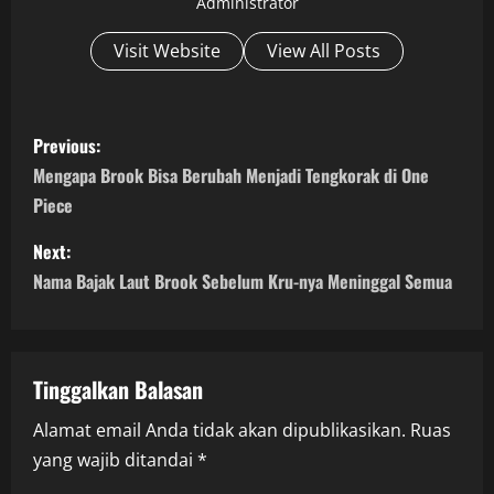
Administrator
Visit Website
View All Posts
P
Previous:
o
Mengapa Brook Bisa Berubah Menjadi Tengkorak di One
Piece
s
Next:
t
Nama Bajak Laut Brook Sebelum Kru-nya Meninggal Semua
n
a
Tinggalkan Balasan
v
Alamat email Anda tidak akan dipublikasikan.
Ruas
i
yang wajib ditandai
*