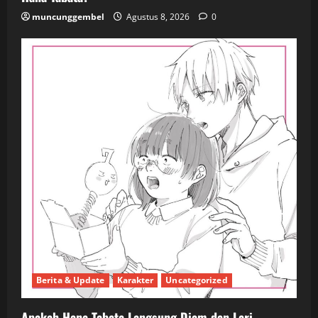
muncunggembel
Agustus 8, 2026
0
Berita & Update
Karakter
Uncategorized
Apakah Hana Tabata Langsung Diam dan Lari