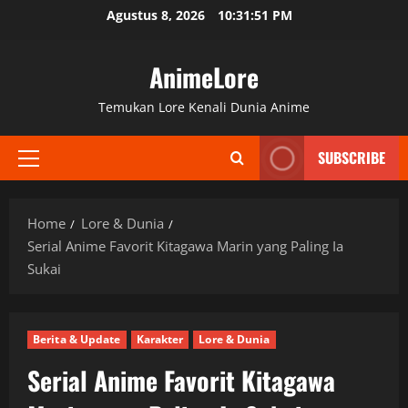
Skip
Agustus 8, 2026
10:31:52 PM
to
content
AnimeLore
Temukan Lore Kenali Dunia Anime
SUBSCRIBE
Primary
Menu
Home
Lore & Dunia
Serial Anime Favorit Kitagawa Marin yang Paling Ia
Sukai
Berita & Update
Karakter
Lore & Dunia
Serial Anime Favorit Kitagawa