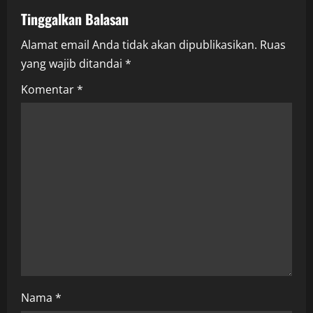
a
Tinggalkan Balasan
v
Alamat email Anda tidak akan dipublikasikan.
Ruas
i
yang wajib ditandai
*
g
Komentar
*
a
t
i
o
n
Nama
*