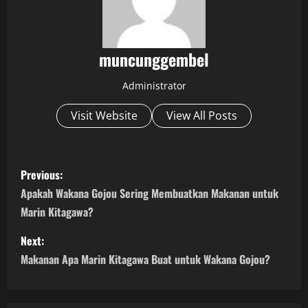
muncunggembel
Administrator
Visit Website
View All Posts
P
Previous:
o
Apakah Wakana Gojou Sering Membuatkan Makanan untuk
Marin Kitagawa?
s
Next:
t
Makanan Apa Marin Kitagawa Buat untuk Wakana Gojou?
n