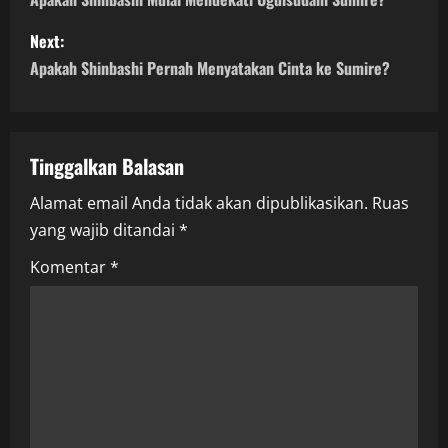
o
s
Next:
Apakah Shinbashi Pernah Menyatakan Cinta ke Sumire?
t
n
a
Tinggalkan Balasan
Alamat email Anda tidak akan dipublikasikan.
Ruas
v
yang wajib ditandai
*
i
Komentar
*
g
a
t
i