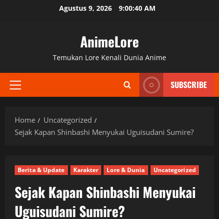
Skip
Agustus 9, 2026
9:00:41 AM
to
content
AnimeLore
Temukan Lore Kenali Dunia Anime
SUBSCRIBE
Primary
Menu
Home
Uncategorized
Sejak Kapan Shinbashi Menyukai Uguisudani Sumire?
Berita & Update
Karakter
Lore & Dunia
Uncategorized
Sejak Kapan Shinbashi Menyukai
Uguisudani Sumire?