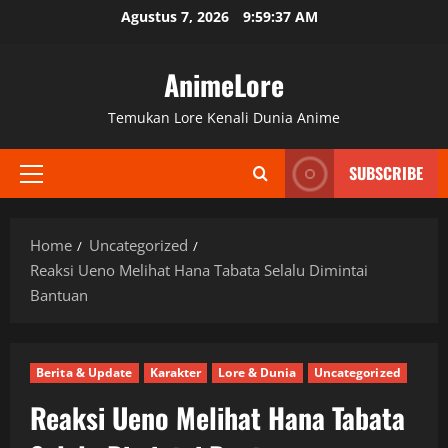
Skip
Agustus 7, 2026
9:59:38 AM
to
content
AnimeLore
Temukan Lore Kenali Dunia Anime
SUBSCRIBE
Primary
Menu
Home
Uncategorized
Reaksi Ueno Melihat Hana Tabata Selalu Dimintai
Bantuan
Berita & Update
Karakter
Lore & Dunia
Uncategorized
Reaksi Ueno Melihat Hana Tabata