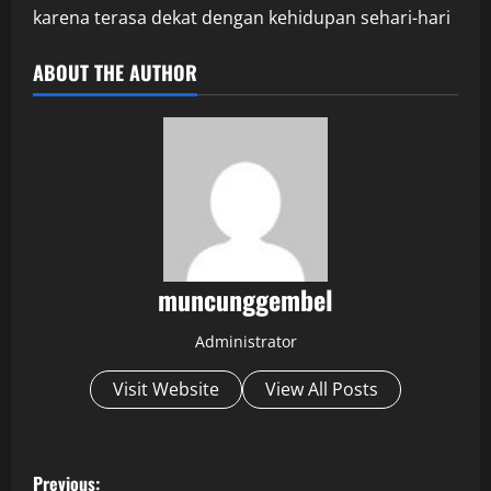
karena terasa dekat dengan kehidupan sehari-hari
ABOUT THE AUTHOR
muncunggembel
Administrator
Visit Website
View All Posts
P
Previous: