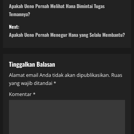
o
Apakah Ueno Pernah Melihat Hana Dimintai Tugas
Temannya?
s
Next:
t
Apakah Ueno Pernah Menegur Hana yang Selalu Membantu?
n
a
Tinggalkan Balasan
v
Alamat email Anda tidak akan dipublikasikan.
Ruas
i
yang wajib ditandai
*
g
Komentar
*
a
t
i