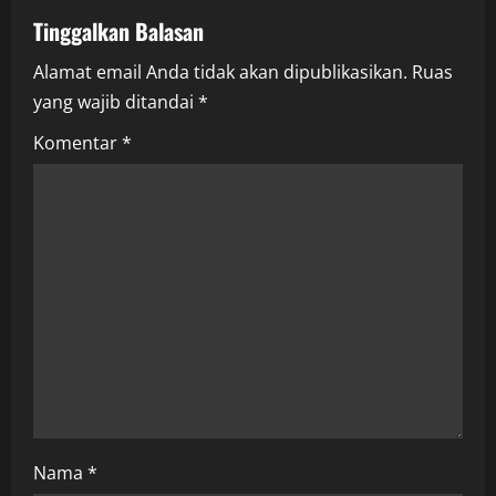
a
Tinggalkan Balasan
v
Alamat email Anda tidak akan dipublikasikan.
Ruas
i
yang wajib ditandai
*
g
Komentar
*
a
t
i
o
n
Nama
*