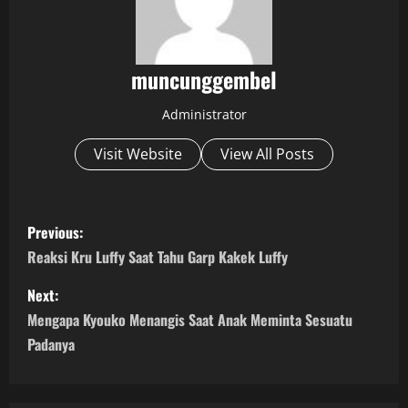
muncunggembel
Administrator
Visit Website
View All Posts
P
Previous:
o
Reaksi Kru Luffy Saat Tahu Garp Kakek Luffy
s
Next:
Mengapa Kyouko Menangis Saat Anak Meminta Sesuatu
t
Padanya
n