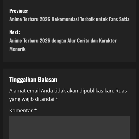
P
Previous:
o
Anime Terbaru 2026 Rekomendasi Terbaik untuk Fans Setia
s
Next:
Anime Terbaru 2026 dengan Alur Cerita dan Karakter
t
Menarik
n
a
Tinggalkan Balasan
v
Alamat email Anda tidak akan dipublikasikan.
Ruas
i
yang wajib ditandai
*
g
Komentar
*
a
t