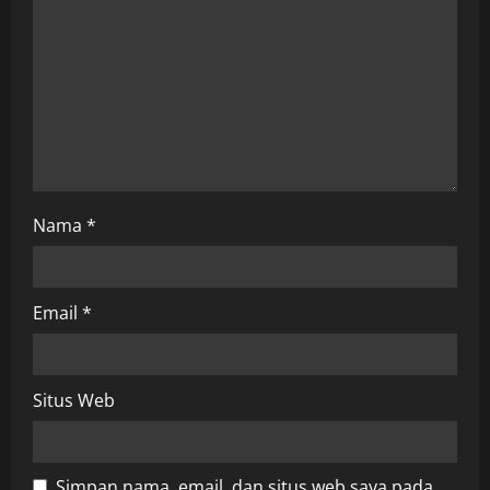
i
o
n
Nama
*
Email
*
Situs Web
Simpan nama, email, dan situs web saya pada