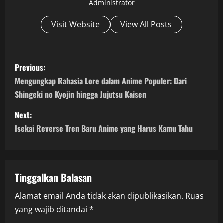
Administrator
Visit Website
View All Posts
P
Previous:
o
Mengungkap Rahasia Lore dalam Anime Populer: Dari
Shingeki no Kyojin hingga Jujutsu Kaisen
s
Next:
t
Isekai Reverse Tren Baru Anime yang Harus Kamu Tahu
n
a
Tinggalkan Balasan
v
Alamat email Anda tidak akan dipublikasikan.
Ruas
i
yang wajib ditandai
*