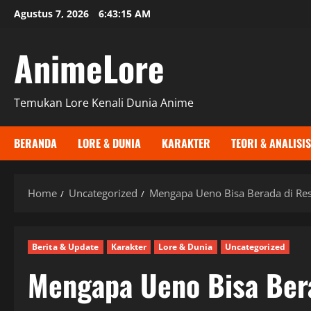
Skip
Agustus 7, 2026
6:43:16 AM
to
content
AnimeLore
Temukan Lore Kenali Dunia Anime
BERANDA
LORE & DUNIA
KARAKTER
TEORI & ANALISIS
Home
Uncategorized
Mengapa Ueno Bisa Berada di Res
Berita & Update
Karakter
Lore & Dunia
Uncategorized
Mengapa Ueno Bisa Bera