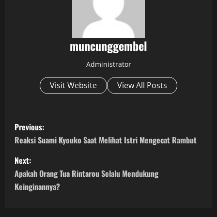
muncunggembel
Administrator
Visit Website
View All Posts
P
Previous:
o
Reaksi Suami Kyouko Saat Melihat Istri Mengecat Rambut
s
Next:
Apakah Orang Tua Rintarou Selalu Mendukung
t
Keinginannya?
n