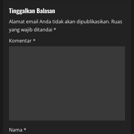
a
Tinggalkan Balasan
v
Alamat email Anda tidak akan dipublikasikan.
Ruas
i
yang wajib ditandai
*
g
Komentar
*
a
t
i
o
n
Nama
*