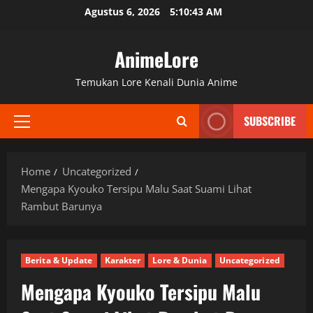
Skip
Agustus 6, 2026
5:10:44 AM
to
content
AnimeLore
Temukan Lore Kenali Dunia Anime
SUBSCRIBE
Primary
Menu
Home
Uncategorized
Mengapa Kyouko Tersipu Malu Saat Suami Lihat
Rambut Barunya
Berita & Update
Karakter
Lore & Dunia
Uncategorized
Mengapa Kyouko Tersipu Malu