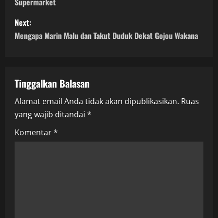
Supermarket
s
Next:
t
Mengapa Marin Malu dan Takut Duduk Dekat Gojou Wakana
n
a
Tinggalkan Balasan
v
Alamat email Anda tidak akan dipublikasikan.
Ruas
i
yang wajib ditandai
*
g
Komentar
*
a
t
i
o