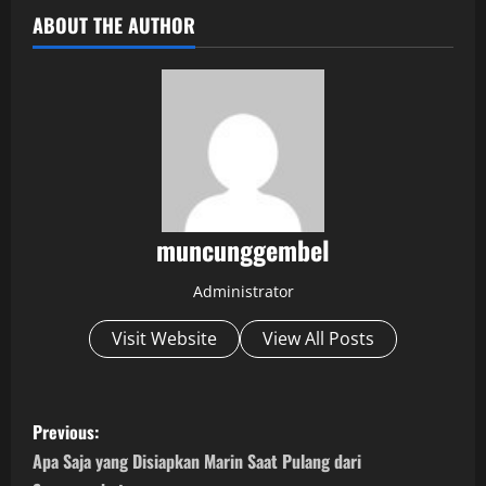
ABOUT THE AUTHOR
muncunggembel
Administrator
Visit Website
View All Posts
P
Previous:
o
Apa Saja yang Disiapkan Marin Saat Pulang dari