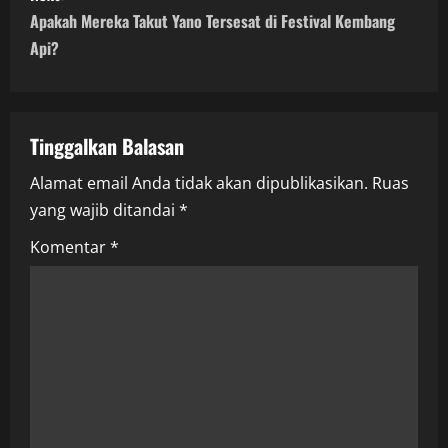
t
Apakah Mereka Takut Yano Tersesat di Festival Kembang
n
Api?
a
v
Tinggalkan Balasan
i
Alamat email Anda tidak akan dipublikasikan.
Ruas
yang wajib ditandai
*
g
Komentar
*
a
t
i
o
n