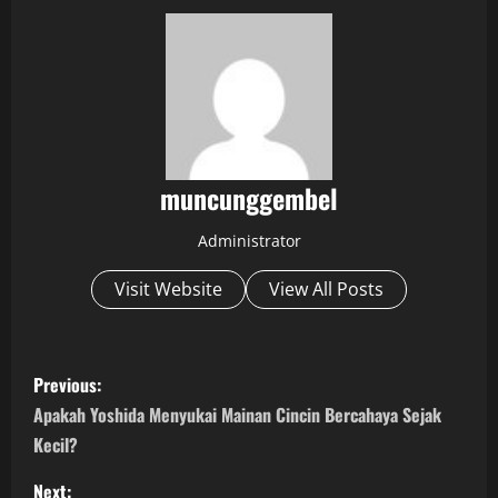
muncunggembel
Administrator
Visit Website
View All Posts
P
Previous:
o
Apakah Yoshida Menyukai Mainan Cincin Bercahaya Sejak
Kecil?
s
Next: