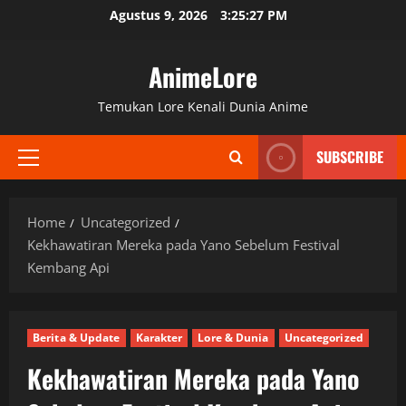
Skip
Agustus 9, 2026
3:25:28 PM
to
content
AnimeLore
Temukan Lore Kenali Dunia Anime
SUBSCRIBE
Primary
Menu
Home
Uncategorized
Kekhawatiran Mereka pada Yano Sebelum Festival
Kembang Api
Berita & Update
Karakter
Lore & Dunia
Uncategorized
Kekhawatiran Mereka pada Yano