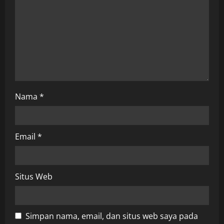
t
i
o
n
Nama
*
Email
*
Situs Web
Simpan nama, email, dan situs web saya pada