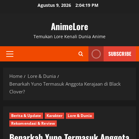
Skip
Agustus 9, 2026
2:04:20 PM
to
content
AnimeLore
Temukan Lore Kenali Dunia Anime
SUBSCRIBE
Primary
Menu
Home
Lore & Dunia
Benarkah Yuno Termasuk Anggota Kerajaan di Black
Clover?
Berita & Update
Karakter
Lore & Dunia
Rekomendasi & Review
Benarkah Yuno Termasuk Anggota