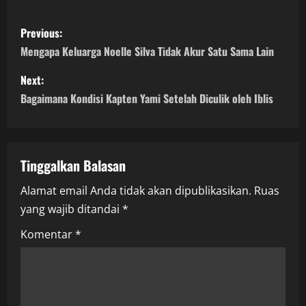
P
Previous:
o
Mengapa Keluarga Noelle Silva Tidak Akur Satu Sama Lain
s
Next:
Bagaimana Kondisi Kapten Yami Setelah Diculik oleh Iblis
t
n
a
Tinggalkan Balasan
Alamat email Anda tidak akan dipublikasikan.
Ruas
v
yang wajib ditandai
*
i
Komentar
*
g
a