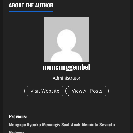
ABOUT THE AUTHOR
muncunggembel
Administrator
Visit Website
View All Posts
P
Previous:
o
Mengapa Kyouko Menangis Saat Anak Meminta Sesuatu
Padanya