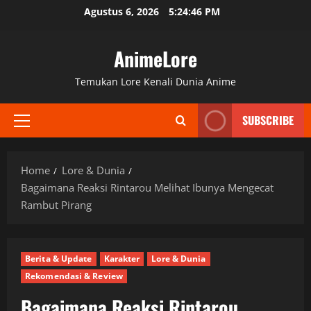
Skip
Agustus 6, 2026
5:24:47 PM
to
content
AnimeLore
Temukan Lore Kenali Dunia Anime
SUBSCRIBE
Primary
Menu
Home
Lore & Dunia
Bagaimana Reaksi Rintarou Melihat Ibunya Mengecat
Rambut Pirang
Berita & Update
Karakter
Lore & Dunia
Rekomendasi & Review
Bagaimana Reaksi Rintarou