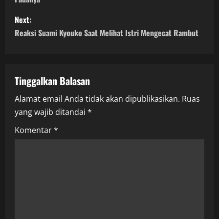
s
Next:
t
Reaksi Suami Kyouko Saat Melihat Istri Mengecat Rambut
n
a
Tinggalkan Balasan
v
Alamat email Anda tidak akan dipublikasikan.
Ruas
i
yang wajib ditandai
*
g
Komentar
*
a
t
i
o