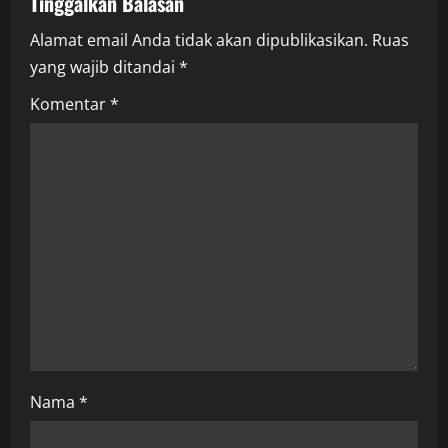
Tinggalkan Balasan
i
Alamat email Anda tidak akan dipublikasikan.
Ruas
yang wajib ditandai
*
g
Komentar
*
a
t
i
o
n
Nama
*