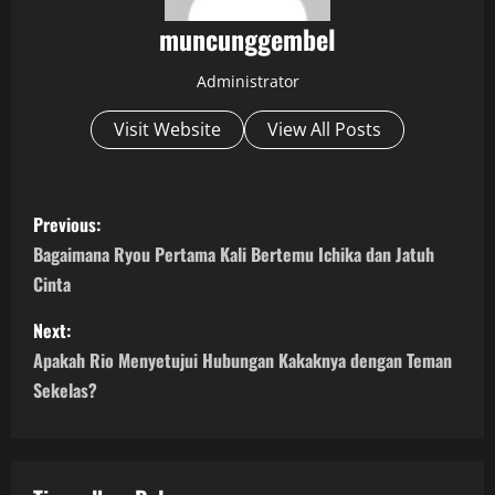
muncunggembel
Administrator
Visit Website
View All Posts
P
Previous:
o
Bagaimana Ryou Pertama Kali Bertemu Ichika dan Jatuh
Cinta
s
Next:
t
Apakah Rio Menyetujui Hubungan Kakaknya dengan Teman
n
Sekelas?
a
v