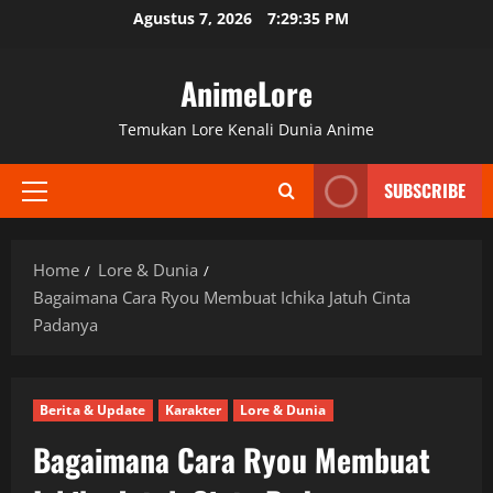
Skip
Agustus 7, 2026
7:29:36 PM
to
content
AnimeLore
Temukan Lore Kenali Dunia Anime
SUBSCRIBE
Primary
Menu
Home
Lore & Dunia
Bagaimana Cara Ryou Membuat Ichika Jatuh Cinta
Padanya
Berita & Update
Karakter
Lore & Dunia
Bagaimana Cara Ryou Membuat