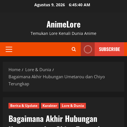
Skip
Agustus 9, 2026
6:45:41 AM
to
content
AnimeLore
Temukan Lore Kenali Dunia Anime
SUBSCRIBE
Primary
Menu
Home
Lore & Dunia
Bagaimana Akhir Hubungan Umetarou dan Chiyo
Terungkap
Berita & Update
Karakter
Lore & Dunia
Bagaimana Akhir Hubungan