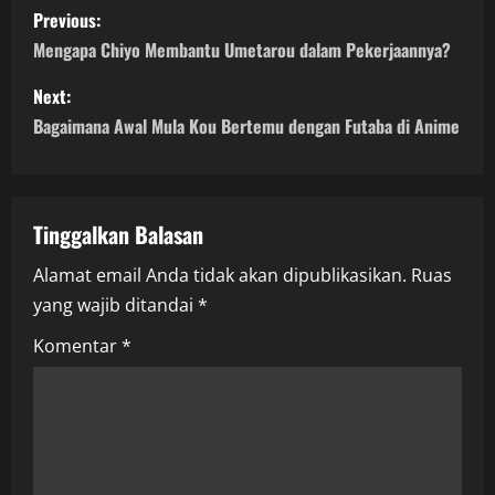
P
Previous:
o
Mengapa Chiyo Membantu Umetarou dalam Pekerjaannya?
s
Next:
Bagaimana Awal Mula Kou Bertemu dengan Futaba di Anime
t
n
a
Tinggalkan Balasan
Alamat email Anda tidak akan dipublikasikan.
Ruas
v
yang wajib ditandai
*
i
Komentar
*
g
a
t