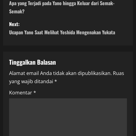
o
Apa yang Terjadi pada Yano hingga Keluar dari Semak-
Semak?
s
Next:
t
Ucapan Yano Saat Melihat Yoshida Mengenakan Yukata
n
a
Tinggalkan Balasan
v
Alamat email Anda tidak akan dipublikasikan.
Ruas
i
yang wajib ditandai
*
g
Komentar
*
a
t
i