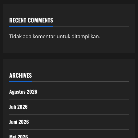
RECENT COMMENTS
Tidak ada komentar untuk ditampilkan.
ARCHIVES
Agustus 2026
Juli 2026
Juni 2026
Mei 2026