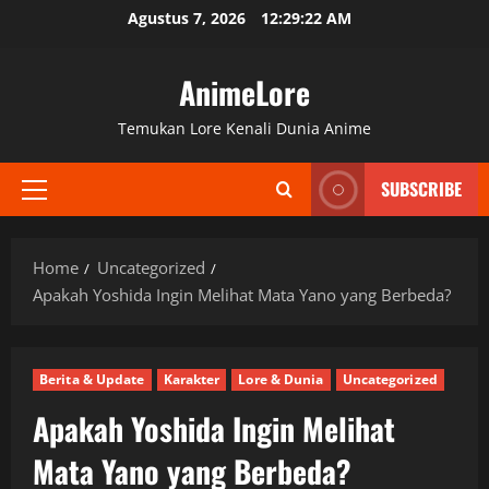
Skip
Agustus 7, 2026
12:29:23 AM
to
content
AnimeLore
Temukan Lore Kenali Dunia Anime
SUBSCRIBE
Primary
Menu
Home
Uncategorized
Apakah Yoshida Ingin Melihat Mata Yano yang Berbeda?
Berita & Update
Karakter
Lore & Dunia
Uncategorized
Apakah Yoshida Ingin Melihat
Mata Yano yang Berbeda?