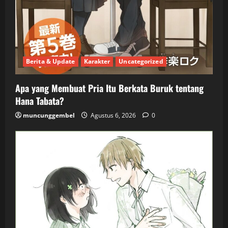
Berita & Update
Karakter
Uncategorized
Apa yang Membuat Pria Itu Berkata Buruk tentang
Hana Tabata?
muncunggembel
Agustus 6, 2026
0