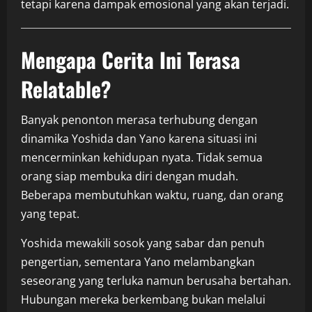
tetapi karena dampak emosional yang akan terjadi.
Mengapa Cerita Ini Terasa
Relatable?
Banyak penonton merasa terhubung dengan
dinamika Yoshida dan Yano karena situasi ini
mencerminkan kehidupan nyata. Tidak semua
orang siap membuka diri dengan mudah.
Beberapa membutuhkan waktu, ruang, dan orang
yang tepat.
Yoshida mewakili sosok yang sabar dan penuh
pengertian, sementara Yano melambangkan
seseorang yang terluka namun berusaha bertahan.
Hubungan mereka berkembang bukan melalui