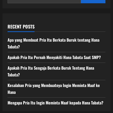
RECENT POSTS
Apa yang Membuat Pria Itu Berkata Buruk tentang Hana
Tabata?
Apakah Pria Itu Pernah Menyakiti Hana Tabata Saat SMP?
Apakah Pria Itu Sengaja Berkata Buruk Tentang Hana
Tabata?
Kesalahan Pria yang Membuatnya Ingin Meminta Maaf ke
Hana
Mengapa Pria Itu Ingin Meminta Maaf kepada Hana Tabata?