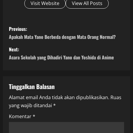
Visit Website
View All Posts
P
Previous:
o
Apakah Mata Yano Berbeda dengan Mata Orang Normal?
s
Next:
Acara Sekolah yang Dihadiri Yano dan Yoshida di Anime
t
n
a
Tinggalkan Balasan
Alamat email Anda tidak akan dipublikasikan.
Ruas
v
yang wajib ditandai
*
i
Komentar
*
g