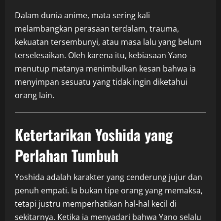
Dalam dunia anime, mata sering kali
melambangkan perasaan terdalam, trauma,
kekuatan tersembunyi, atau masa lalu yang belum
terselesaikan. Oleh karena itu, kebiasaan Yano
menutup matanya menimbulkan kesan bahwa ia
menyimpan sesuatu yang tidak ingin diketahui
orang lain.
Ketertarikan Yoshida yang
Perlahan Tumbuh
Yoshida adalah karakter yang cenderung jujur dan
penuh empati. Ia bukan tipe orang yang memaksa,
tetapi justru memperhatikan hal-hal kecil di
sekitarnya. Ketika ia menyadari bahwa Yano selalu