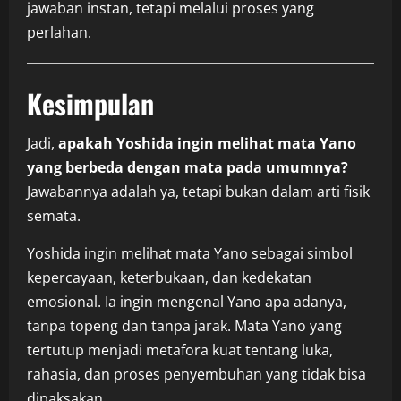
jawaban instan, tetapi melalui proses yang
perlahan.
Kesimpulan
Jadi,
apakah Yoshida ingin melihat mata Yano
yang berbeda dengan mata pada umumnya?
Jawabannya adalah ya, tetapi bukan dalam arti fisik
semata.
Yoshida ingin melihat mata Yano sebagai simbol
kepercayaan, keterbukaan, dan kedekatan
emosional. Ia ingin mengenal Yano apa adanya,
tanpa topeng dan tanpa jarak. Mata Yano yang
tertutup menjadi metafora kuat tentang luka,
rahasia, dan proses penyembuhan yang tidak bisa
dipaksakan.