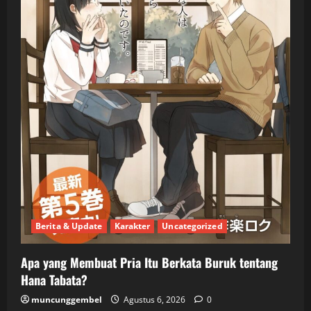
Berita & Update
Karakter
Uncategorized
Apa yang Membuat Pria Itu Berkata Buruk tentang
Hana Tabata?
muncunggembel
Agustus 6, 2026
0