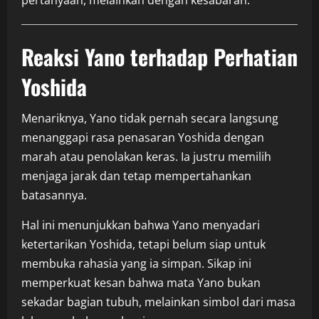
pertanyaan, melainkan dengan kesabaran.
Reaksi Yano terhadap Perhatian
Yoshida
Menariknya, Yano tidak pernah secara langsung
menanggapi rasa penasaran Yoshida dengan
marah atau penolakan keras. Ia justru memilih
menjaga jarak dan tetap mempertahankan
batasannya.
Hal ini menunjukkan bahwa Yano menyadari
ketertarikan Yoshida, tetapi belum siap untuk
membuka rahasia yang ia simpan. Sikap ini
memperkuat kesan bahwa mata Yano bukan
sekadar bagian tubuh, melainkan simbol dari masa