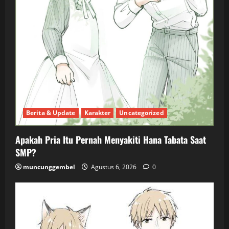
Berita & Update
Karakter
Uncategorized
Apakah Pria Itu Pernah Menyakiti Hana Tabata Saat
SMP?
muncunggembel
Agustus 6, 2026
0