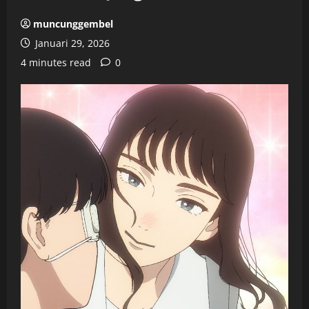
muncunggembel
Januari 29, 2026
4 minutes read
0