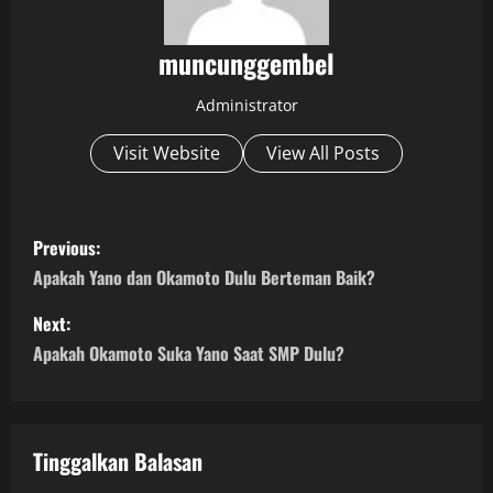
muncunggembel
Administrator
Visit Website
View All Posts
P
Previous:
o
Apakah Yano dan Okamoto Dulu Berteman Baik?
s
Next:
Apakah Okamoto Suka Yano Saat SMP Dulu?
t
n
a
Tinggalkan Balasan