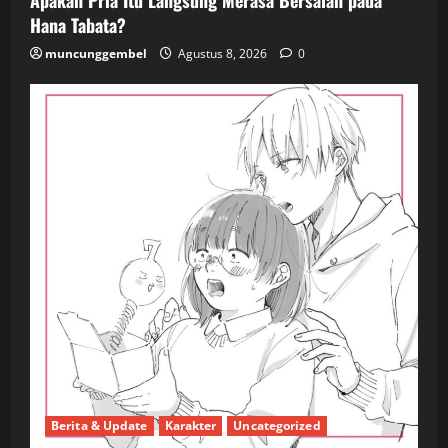
Apakah Pria Itu Langsung Merasa Bersalah pada
Hana Tabata?
muncunggembel
Agustus 8, 2026
0
Berita & Update
Karakter
Uncategorized