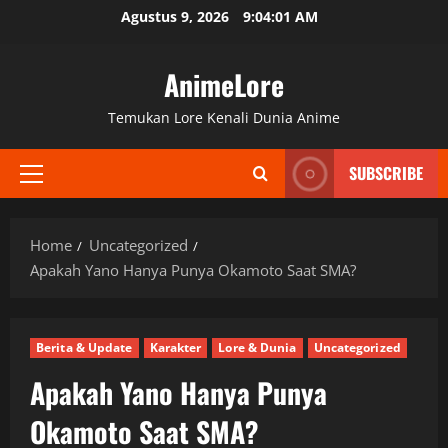
Skip
Agustus 9, 2026
9:04:02 AM
to
content
AnimeLore
Temukan Lore Kenali Dunia Anime
SUBSCRIBE
Primary
Menu
Home
Uncategorized
Apakah Yano Hanya Punya Okamoto Saat SMA?
Berita & Update
Karakter
Lore & Dunia
Uncategorized
Apakah Yano Hanya Punya
Okamoto Saat SMA?