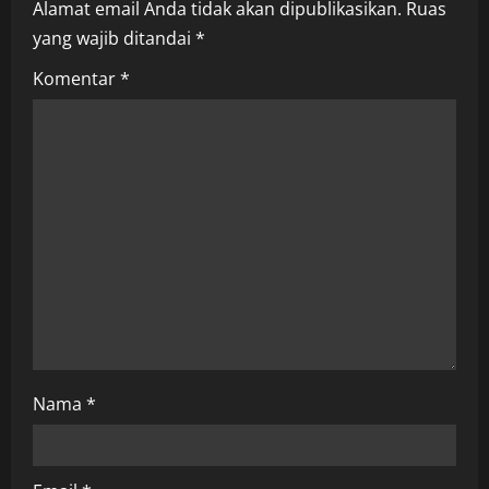
Alamat email Anda tidak akan dipublikasikan.
Ruas
v
yang wajib ditandai
*
i
Komentar
*
g
a
t
i
o
n
Nama
*