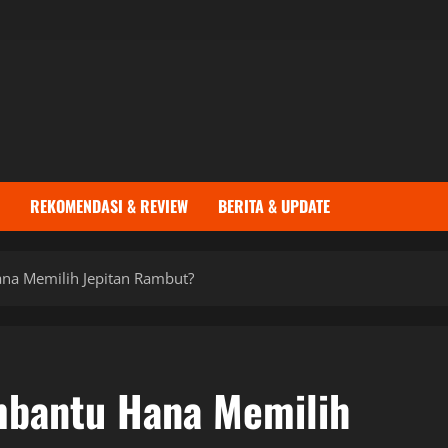
REKOMENDASI & REVIEW
BERITA & UPDATE
a Memilih Jepitan Rambut?
mbantu Hana Memilih