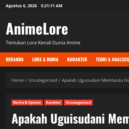
Skip
Agustus 6, 2026
5:21:12 AM
to
content
AnimeLore
Temukan Lore Kenali Dunia Anime
BERANDA
LORE & DUNIA
KARAKTER
TEORI & ANALISIS
Home
Uncategorized
Apakah Uguisudani Membantu Han
Berita & Update
Karakter
Uncategorized
Apakah Uguisudani Me