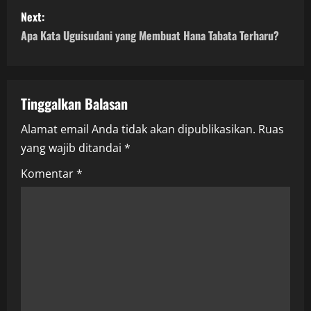
s
Next:
t
Apa Kata Uguisudani yang Membuat Hana Tabata Terharu?
n
a
Tinggalkan Balasan
v
Alamat email Anda tidak akan dipublikasikan.
Ruas
i
yang wajib ditandai
*
g
Komentar
*
a
t
i
o