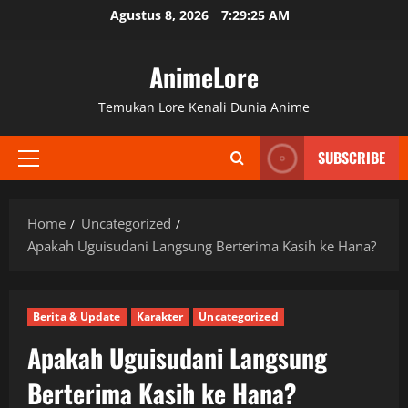
Skip
Agustus 8, 2026
7:29:27 AM
to
content
AnimeLore
Temukan Lore Kenali Dunia Anime
SUBSCRIBE
Primary
Menu
Home
Uncategorized
Apakah Uguisudani Langsung Berterima Kasih ke Hana?
Berita & Update
Karakter
Uncategorized
Apakah Uguisudani Langsung
Berterima Kasih ke Hana?