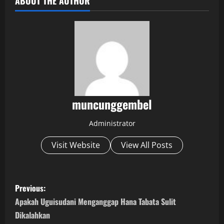
ABOUT THE AUTHOR
muncunggembel
Administrator
Visit Website
View All Posts
P
Previous:
o
Apakah Uguisudani Menganggap Hana Tabata Sulit
Dikalahkan