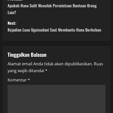
o
Apakah Hana Sulit Menolak Permintaan Bantuan Orang
Lain?
s
Next:
t
Kejadian Lucu Uguisudani Saat Membantu Hana Berkebun
n
a
Tinggalkan Balasan
v
Alamat email Anda tidak akan dipublikasikan.
Ruas
i
yang wajib ditandai
*
g
Komentar
*
a
t