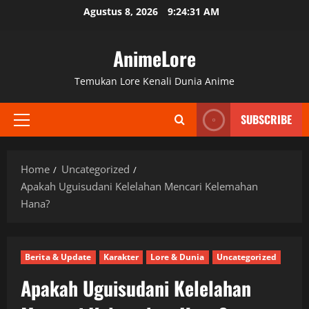
Skip
Agustus 8, 2026
9:24:32 AM
to
content
AnimeLore
Temukan Lore Kenali Dunia Anime
SUBSCRIBE
Primary
Menu
Home
Uncategorized
Apakah Uguisudani Kelelahan Mencari Kelemahan
Hana?
Berita & Update
Karakter
Lore & Dunia
Uncategorized
Apakah Uguisudani Kelelahan