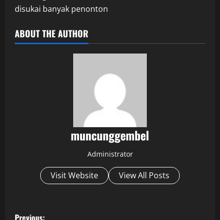
disukai banyak penonton
ABOUT THE AUTHOR
muncunggembel
Administrator
Visit Website
View All Posts
P
Previous: