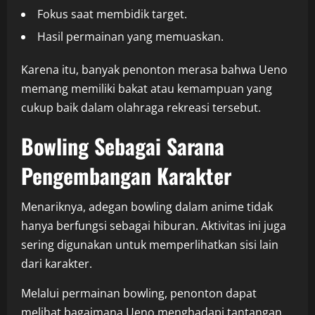
Fokus saat membidik target.
Hasil permainan yang memuaskan.
Karena itu, banyak penonton merasa bahwa Ueno
memang memiliki bakat atau kemampuan yang
cukup baik dalam olahraga rekreasi tersebut.
Bowling Sebagai Sarana
Pengembangan Karakter
Menariknya, adegan bowling dalam anime tidak
hanya berfungsi sebagai hiburan. Aktivitas ini juga
sering digunakan untuk memperlihatkan sisi lain
dari karakter.
Melalui permainan bowling, penonton dapat
melihat bagaimana Ueno menghadapi tantangan,