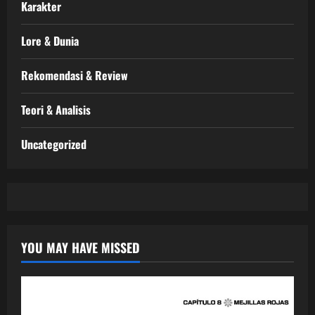
Karakter
Lore & Dunia
Rekomendasi & Review
Teori & Analisis
Uncategorized
YOU MAY HAVE MISSED