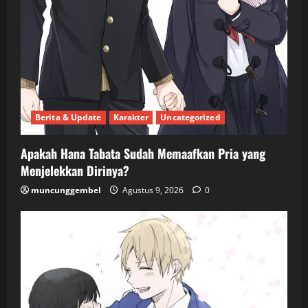
Berita & Update
Karakter
Uncategorized
Apakah Hana Tabata Sudah Memaafkan Pria yang
Menjelekkan Dirinya?
muncunggembel
Agustus 9, 2026
0