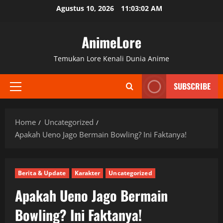
Skip
Agustus 10, 2026
11:03:03 AM
to
content
AnimeLore
Temukan Lore Kenali Dunia Anime
SUBSCRIBE
Primary
Menu
Home
Uncategorized
Apakah Ueno Jago Bermain Bowling? Ini Faktanya!
Berita & Update
Karakter
Uncategorized
Apakah Ueno Jago Bermain
Bowling? Ini Faktanya!