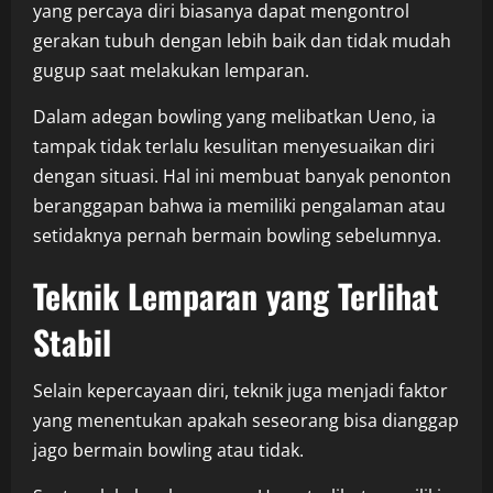
yang percaya diri biasanya dapat mengontrol
gerakan tubuh dengan lebih baik dan tidak mudah
gugup saat melakukan lemparan.
Dalam adegan bowling yang melibatkan Ueno, ia
tampak tidak terlalu kesulitan menyesuaikan diri
dengan situasi. Hal ini membuat banyak penonton
beranggapan bahwa ia memiliki pengalaman atau
setidaknya pernah bermain bowling sebelumnya.
Teknik Lemparan yang Terlihat
Stabil
Selain kepercayaan diri, teknik juga menjadi faktor
yang menentukan apakah seseorang bisa dianggap
jago bermain bowling atau tidak.