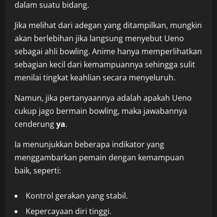
dalam suatu bidang.
Jika melihat dari adegan yang ditampilkan, mungkin
akan berlebihan jika langsung menyebut Ueno
sebagai ahli bowling. Anime hanya memperlihatkan
sebagian kecil dari kemampuannya sehingga sulit
menilai tingkat keahlian secara menyeluruh.
Namun, jika pertanyaannya adalah apakah Ueno
cukup jago bermain bowling, maka jawabannya
cenderung
ya
.
Ia menunjukkan beberapa indikator yang
menggambarkan pemain dengan kemampuan
baik, seperti:
Kontrol gerakan yang stabil.
Kepercayaan diri tinggi.