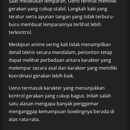
Saat melakukan lemparan, Ueno terlihat memiliki
gerakan yang cukup stabil. Langkah kaki yang
teratur serta ayunan tangan yang tidak terburu-
buru membuat lemparannya terlihat lebih
terkontrol.
Meskipun anime sering kali tidak menampilkan
detail teknis secara mendalam, penonton tetap
dapat melihat perbedaan antara karakter yang
melempar secara asal dan karakter yang memiliki
koordinasi gerakan lebih baik.
Ueno termasuk karakter yang menunjukkan
kontrol gerakan yang cukup bagus. Inilah salah
satu alasan mengapa banyak penggemar
menganggap kemampuan bowlingnya berada di
atas rata-rata.