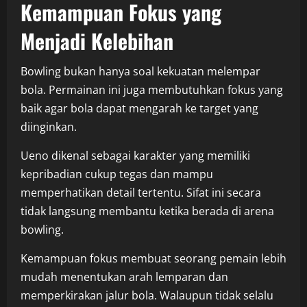
Kemampuan Fokus yang
Menjadi Kelebihan
Bowling bukan hanya soal kekuatan melempar
bola. Permainan ini juga membutuhkan fokus yang
baik agar bola dapat mengarah ke target yang
diinginkan.
Ueno dikenal sebagai karakter yang memiliki
kepribadian cukup tegas dan mampu
memperhatikan detail tertentu. Sifat ini secara
tidak langsung membantu ketika berada di arena
bowling.
Kemampuan fokus membuat seorang pemain lebih
mudah menentukan arah lemparan dan
memperkirakan jalur bola. Walaupun tidak selalu