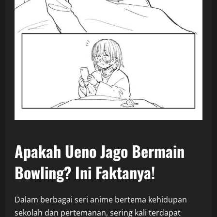
Apakah Ueno Jago Bermain
Bowling? Ini Faktanya!
Dalam berbagai seri anime bertema kehidupan
sekolah dan pertemanan, sering kali terdapat