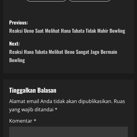
P
Previous:
o
Reaksi Ueno Saat Melihat Hana Tabata Tidak Mahir Bowling
s
Next:
Reaksi Hana Tabata Melihat Ueno Sangat Jago Bermain
t
Bowling
n
a
Tinggalkan Balasan
v
Alamat email Anda tidak akan dipublikasikan.
Ruas
i
yang wajib ditandai
*
g
Komentar
*
a