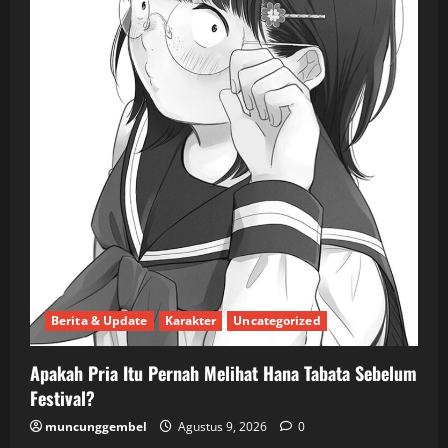
Berita & Update
Karakter
Uncategorized
Apakah Pria Itu Pernah Melihat Hana Tabata Sebelum
Festival?
muncunggembel
Agustus 9, 2026
0