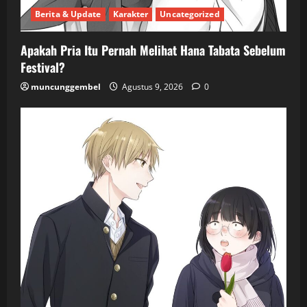
Berita & Update
Karakter
Uncategorized
Apakah Pria Itu Pernah Melihat Hana Tabata Sebelum
Festival?
muncunggembel
Agustus 9, 2026
0