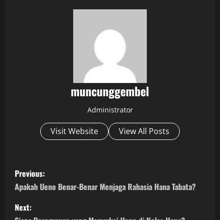
muncunggembel
Administrator
Visit Website
View All Posts
P
Previous:
o
Apakah Ueno Benar-Benar Menjaga Rahasia Hana Tabata?
s
Next: