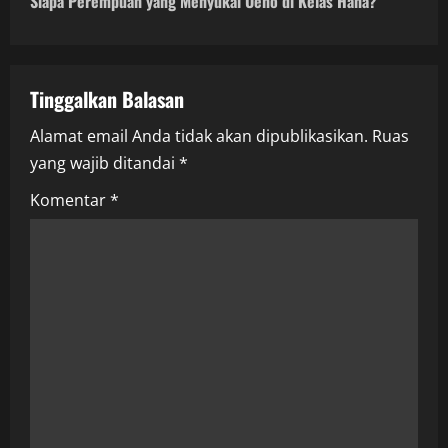
Siapa Perempuan yang Menyukai Ueno di Kelas Hana?
t
n
a
Tinggalkan Balasan
Alamat email Anda tidak akan dipublikasikan.
Ruas
v
yang wajib ditandai
*
i
Komentar
*
g
a
t
i
o
n