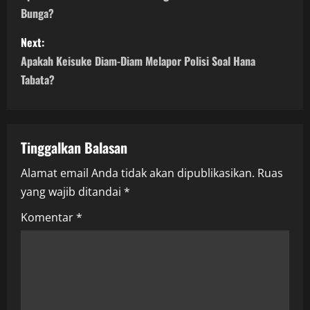
Bunga?
s
Next:
t
Apakah Keisuke Diam-Diam Melapor Polisi Soal Hana
n
Tabata?
a
v
Tinggalkan Balasan
i
Alamat email Anda tidak akan dipublikasikan.
Ruas
yang wajib ditandai
*
g
Komentar
*
a
t
i