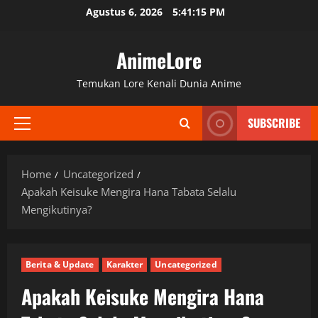
Skip
Agustus 6, 2026
5:41:16 PM
to
content
AnimeLore
Temukan Lore Kenali Dunia Anime
SUBSCRIBE
Primary
Menu
Home
Uncategorized
Apakah Keisuke Mengira Hana Tabata Selalu
Mengikutinya?
Berita & Update
Karakter
Uncategorized
Apakah Keisuke Mengira Hana