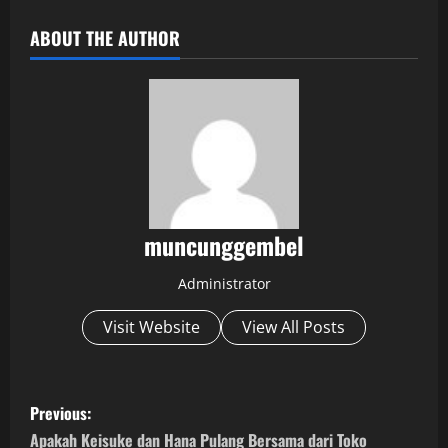
ABOUT THE AUTHOR
muncunggembel
Administrator
Visit Website
View All Posts
P
Previous:
o
Apakah Keisuke dan Hana Pulang Bersama dari Toko