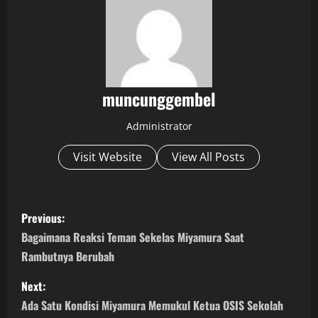
muncunggembel
Administrator
Visit Website
View All Posts
P
Previous:
o
Bagaimana Reaksi Teman Sekelas Miyamura Saat
Rambutnya Berubah
s
Next:
t
Ada Satu Kondisi Miyamura Memukul Ketua OSIS Sekolah