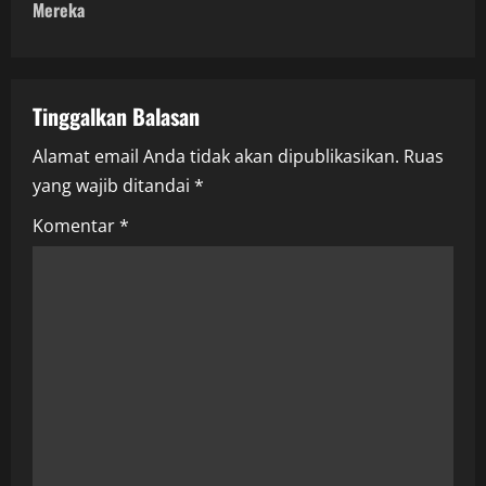
n
Mereka
a
v
Tinggalkan Balasan
i
Alamat email Anda tidak akan dipublikasikan.
Ruas
yang wajib ditandai
*
g
Komentar
*
a
t
i
o
n