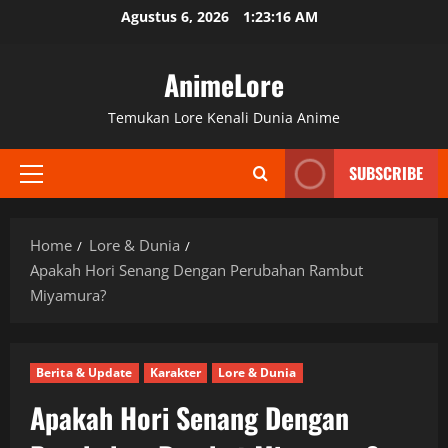
Skip
Agustus 6, 2026
1:23:17 AM
to
content
AnimeLore
Temukan Lore Kenali Dunia Anime
SUBSCRIBE
Primary
Menu
Home
Lore & Dunia
Apakah Hori Senang Dengan Perubahan Rambut
Miyamura?
Berita & Update
Karakter
Lore & Dunia
Apakah Hori Senang Dengan