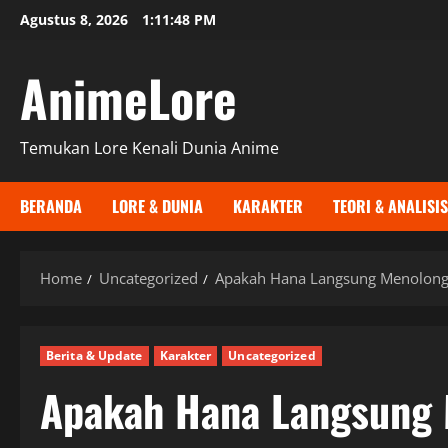
Skip
Agustus 8, 2026
1:11:49 PM
to
content
AnimeLore
Temukan Lore Kenali Dunia Anime
BERANDA
LORE & DUNIA
KARAKTER
TEORI & ANALISIS
Home
Uncategorized
Apakah Hana Langsung Menolong 
Berita & Update
Karakter
Uncategorized
Apakah Hana Langsung 