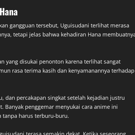
 Hana
n gangguan tersebut, Uguisudani terlihat merasa
mnya, tetapi jelas bahwa kehadiran Hana membuatny
an yang disukai penonton karena terlihat sangat
 namun rasa terima kasih dan kenyamanannya terhadap
, dan percakapan singkat setelah kejadian justru
ut. Banyak penggemar menyukai cara anime ini
tanpa harus terburu-buru.
uisudani terasa semakin dekat. Ketika seseorang