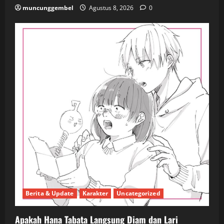
muncunggembel
Agustus 8, 2026
0
Berita & Update
Karakter
Uncategorized
Apakah Hana Tabata Langsung Diam dan Lari