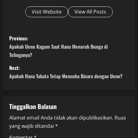
Visit Website
View All Posts
P
Previous:
o
Apakah Ueno Kagum Saat Hana Menaruh Bunga di
Telinganya?
s
Next:
t
Apakah Hana Tabata Tetap Mencoba Bicara dengan Ueno?
n
a
Tinggalkan Balasan
v
Alamat email Anda tidak akan dipublikasikan.
Ruas
i
yang wajib ditandai
*
Komentar
*