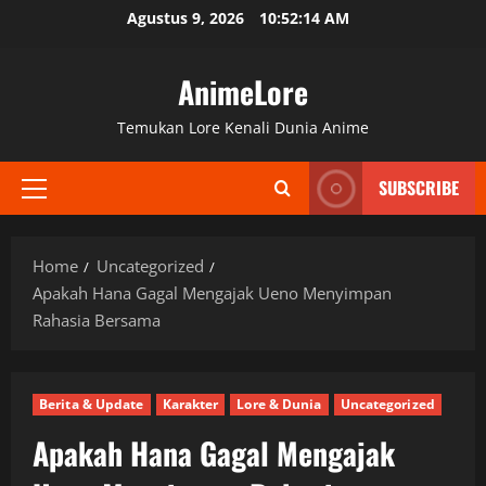
Skip
Agustus 9, 2026
10:52:15 AM
to
content
AnimeLore
Temukan Lore Kenali Dunia Anime
SUBSCRIBE
Primary
Menu
Home
Uncategorized
Apakah Hana Gagal Mengajak Ueno Menyimpan
Rahasia Bersama
Berita & Update
Karakter
Lore & Dunia
Uncategorized
Apakah Hana Gagal Mengajak