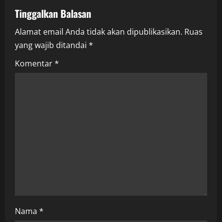
a
Tinggalkan Balasan
v
Alamat email Anda tidak akan dipublikasikan.
Ruas
i
yang wajib ditandai
*
g
Komentar
*
a
t
i
o
n
Nama
*