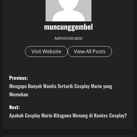
muncunggembel
Administrator
Visit Website
View All Posts
P
Previous:
o
Mengapa Banyak Wanita Tertarik Cosplay Marin yang
Memukau
s
Next:
t
Apakah Cosplay Marin Kitagawa Menang di Kontes Cosplay?
n