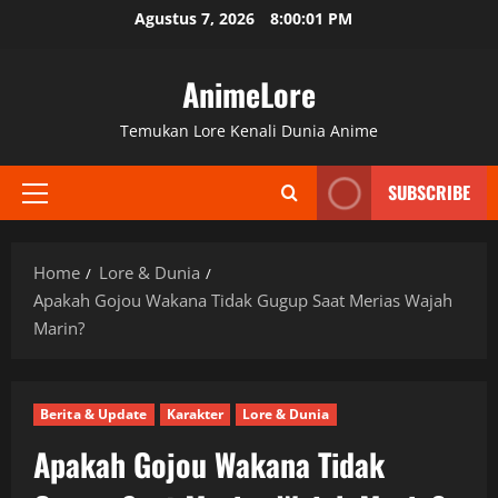
Skip
Agustus 7, 2026
8:00:03 PM
to
content
AnimeLore
Temukan Lore Kenali Dunia Anime
SUBSCRIBE
Primary
Menu
Home
Lore & Dunia
Apakah Gojou Wakana Tidak Gugup Saat Merias Wajah
Marin?
Berita & Update
Karakter
Lore & Dunia
Apakah Gojou Wakana Tidak