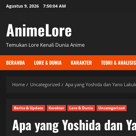
Skip
Agustus 9, 2026
7:50:05 AM
to
content
AnimeLore
Temukan Lore Kenali Dunia Anime
BERANDA
LORE & DUNIA
KARAKTER
TEORI & ANALISIS
Home
Uncategorized
Apa yang Yoshida dan Yano Lakuka
Berita & Update
Karakter
Lore & Dunia
Uncategorized
Apa yang Yoshida dan Y